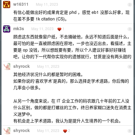
w16311
May 11, 2023
2
有信心能做出好的成果肯定是 phd ，感觉 eb1 没那么好拿，现
在差不多要 1k citation (CS)。
mk3s
May 11, 2023
1
3
顾虑这东西就像窗户纸，不去捅破他，永远不知道后面是什么，
最可怕的是一直被顾虑困在原地，一步也没迈出去，看描述，主
要是 op 没钱，所以想既要有要，所以个人建议好事好好赚钱
吧，让你的下一代帮你实现你的遗憾就行，甘蔗是没有两头甜的
shyrock
May 11, 2023
4
其他经济状况什么的都是暂时的困难。
如果你说的‘喜欢学术’是真的，那么选择走学术道路，你后悔的
几率会小很多。
从另一个角度来说，在 IT 企业工作的码农跟几十年前的工人没
什么区别，做的都是打螺丝的工作，终日养家糊口迷失在消费主
义迷梦中。
有机会走上学术道路，我认为是提升人生境界的一个机会。
shyrock
May 11, 2023
2
5