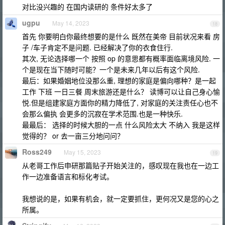
对比没兴趣的 在国内读研的 条件好太多了
ugpu
May 14, 2023
18
首先 你要明白你最终想要的是什么 既然在美帝 目前状况来看 房
子 /车子肯定不是问题. 已经解决了你的衣食住行.
其次, 无论选择哪一个 按照 op 的意思都有概率面临离境风险. 一
个是现在当下随时可能？一个是未来几年以后有这个风险.
最后：如果婚姻地位没那么重, 理想的家庭是偏向哪种？是一起
工作 下班 一日三餐 周末旅游还是什么？ 读博可以让自己身心愉
悦.但是组建家庭方面你的精力降低了, 对家庭的关注责任心也不
会那么偏执 会更多的沉寂在学术范围.也是一种快乐.
最最后： 选择的时候大胆的一点 什么风险太大 不纳入 我是这样
觉得的？ or 去一亩三分地问问？
Ross249
May 15, 2023
19
从老哥工作后申研那篇贴子开始关注的，感叹现在我也在一边工
作一边准备语言和标化考试。
我想说的是，如果有机会，就一定要抓住，更何况又是您的心之
所属。