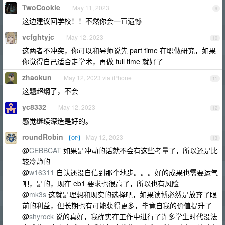
TwoCookie
May 11, 2023
9
这边建议回学校！！不然你会一直遗憾
vcfghtyjc
May 12, 2023
10
这两者不冲突，你可以和导师说先 part time 在职做研究，如果
你觉得自己适合走学术，再做 full time 就好了
zhaokun
May 12, 2023 via iPhone
11
这题超纲了，不会
yc8332
May 12, 2023
12
感觉继续深造是好的。
roundRobin
May 12, 2023
OP
13
@
CEBBCAT
如果是冲动的话就不会有这些考量了，所以还是比
较冷静的
@
w16311
自认还没自信到那个地步。。。好的成果也需要运气
吧，是的，现在 eb1 要求也很高了，所以也有风险
@
mk3s
这就是理想和现实的选择吧，如果读博必然是放弃了眼
前的利益，但长期也有可能获得更多，毕竟自我的价值提升了
@
shyrock
说的真好，我确实在工作中进行了许多学生时代没法