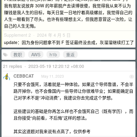
我有朋友说放弃 30W 的年薪脱产去读博很傻，我觉得我从来不认为
赚钱是我人生的目标，每天日复一日地拧着高级螺丝，我觉得自己的
人生一眼看到了尽头。也许有些理想主义，但我愿意冒这一次险，让
自己的人生无悔。
Supplement 2 · 2024 年 4 月 5 日
update：因为身份问题拿不到 F 签证最终没去成，灰溜溜继续打工了
教职
AWS
h1b
重返
21 replies
•
2023-05-19 12:20:12 +08:00
CEBBCAT
May 11, 2023
1
只要不会饿死，活着就是一种体验。如果这个导师靠谱，不会半
路开掉你，也不会像国内一些导师让你很难毕业；如果能确定自
己对学术不是“冲动消费”，我建议你去完成这个梦想。
这些建议的基础是你再怎么样也不会饿死自己（既有学历），而
且你接受“向前看，不后悔”这样的想法。
其实这道题对我来说有点高了，仅供参考