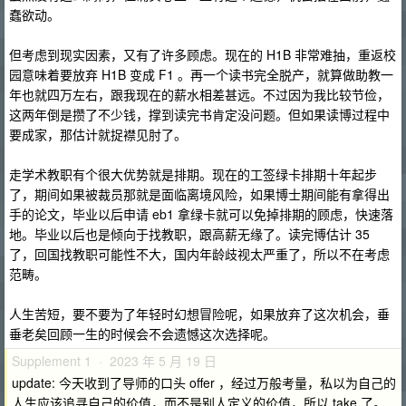
蠢欲动。
但考虑到现实因素，又有了许多顾虑。现在的 H1B 非常难抽，重返校
园意味着要放弃 H1B 变成 F1 。再一个读书完全脱产，就算做助教一
年也就四万左右，跟我现在的薪水相差甚远。不过因为我比较节俭，
这两年倒是攒了不少钱，撑到读完书肯定没问题。但如果读博过程中
要成家，那估计就捉襟见肘了。
走学术教职有个很大优势就是排期。现在的工签绿卡排期十年起步
了，期间如果被裁员那就是面临离境风险，如果博士期间能有拿得出
手的论文，毕业以后申请 eb1 拿绿卡就可以免掉排期的顾虑，快速落
地。毕业以后也是倾向于找教职，跟高薪无缘了。读完博估计 35
了，回国找教职可能性不大，国内年龄歧视太严重了，所以不在考虑
范畴。
人生苦短，要不要为了年轻时幻想冒险呢，如果放弃了这次机会，垂
垂老矣回顾一生的时候会不会遗憾这次选择呢。
Supplement 1 · 2023 年 5 月 19 日
update: 今天收到了导师的口头 offer ，经过万般考量，私以为自己的
人生应该追寻自己的价值，而不是别人定义的价值，所以 take 了。