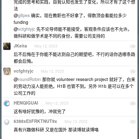
完成的思考和实践，自我认知也发生了变化，所以才有了这个想
法
@
glfpes
确实，现在教职也不好拿了，得数顶会看能拉多少
funding
@
vcfghtyjc
先不论导师能不能接受，客观条件应该也不允许。
做科研和做学术是不同的身份，需要公司支持的
JKeita
May 12, 2023
14
后不后悔在于你能不能达到自己的期望吧，不行的话你选哪条路
都会后悔。
vcfghtyjc
May 12, 2023
15
@
roundRobin
那你就 volunteer research project 就好了，白来
的劳动力没人能拒绝。H1B 也管不到。另外 H1b 是可以在多个
公司工作的
HENQIGUAI
May 12, 2023
16
这有啥好犹豫的，冲就完了
6388xE5FRKTNUT9x
May 13, 2023
17
真有兴趣做科研 又是在国外 那读博就读博咯