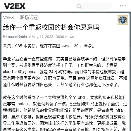
V2EX
职场话题
›
给你一个重返校园的机会你愿意吗
By
roundRobin
at May 11, 2023 · 3836 views
背景：985 本美研，现在在美国 aws ，30 ，单身。
毕业以后心里一直有些遗憾，其实自己是喜欢学术的，但那时候没申
到全奖，考虑到家里经济就选择工作了。工作挺幸苦的，毕竟是
cloud ，轮到 oncall 就是 24 小时待命。而且做的事情也很重复，组
里有两个资历更老的，升职也无望。而且 aws 这两年疯狂裁员，不知
道什么时候就要落到自己头上，甚至这个行业也都在走下坡路了。
就在这个时候看到了一个导师提供的全奖 phd ，要求的知识和技能自
己非常 match ，就尝试陶瓷了一波，没想到老师马上就约了面试，过
程很顺利，他希望我的业界经验能填补组里的盲区，是做底层 infra
的，虽然比较难，但自己很喜欢也比较擅长。导师说很欣赏能放弃业
界工作重返校园的，因为往往这样的学生更有热忱，更能出成果。我
虽然没有这么高尚，但确实心里一直有这个遗憾，机会摆在面前，蠢