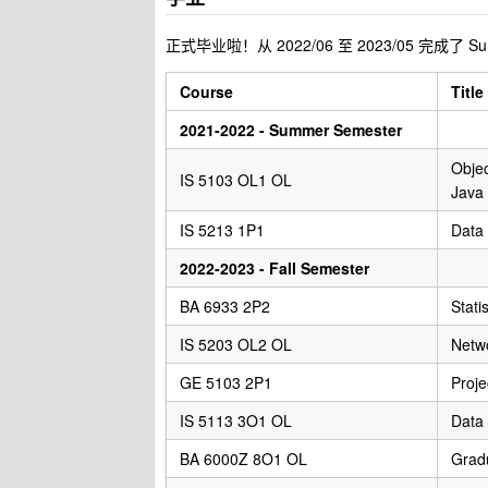
正式毕业啦！从 2022/06 至 2023/05 完成了 Summ
Course
Title
2021-2022 - Summer Semester
Obje
IS 5103 OL1 OL
Java
IS 5213 1P1
Data 
2022-2023 - Fall Semester
BA 6933 2P2
Stati
IS 5203 OL2 OL
Netw
GE 5103 2P1
Proj
IS 5113 3O1 OL
Data 
BA 6000Z 8O1 OL
Grad