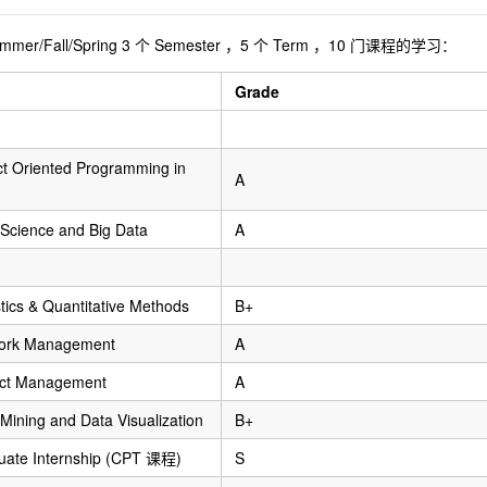
er/Fall/Spring 3 个 Semester ，5 个 Term ，10 门课程的学习：
Grade
ct Oriented Programming in
A
Science and Big Data
A
stics & Quantitative Methods
B+
ork Management
A
ect Management
A
Mining and Data Visualization
B+
uate Internship (CPT 课程)
S