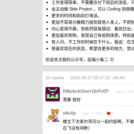
工作变得简单，不需要应付下班后的消息，
会主动做 Side Project ，可以 Cod
更多的时间和妈妈打电话。
更加不容易分散精力放到其他人身上，不把
内心变得平静，但依然容易感动：看到日出
更加喜欢狗狗，发现自己有吸狗体质，特别是柯
有人问，不工作的时候在干什么，我说：在
很喜欢现在的状态，希望去更多的地方，尝
欢迎关注我的公众号，前端小鱼二 :D
30 replies
•
2023-06-27 05:07:23 +08:00
KMpAn8Obw1QhPoEP
May 17, 202
羡慕 祝好
sNullp
4
May 17, 2023
楼主下次来尔湾可以一起约饭啊，不害
在飞没有间断）