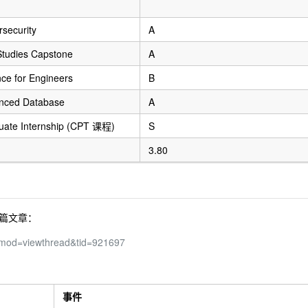
security
A
Studies Capstone
A
ce for Engineers
B
nced Database
A
uate Internship (CPT 课程)
S
3.80
篇文章：
?mod=viewthread&tid=921697
事件