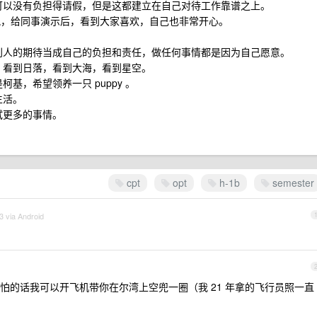
可以没有负担得请假，但是这都建立在自己对待工作靠谱之上。
ing 到很晚，给同事演示后，看到大家喜欢，自己也非常开心。
别人的期待当成自己的负担和责任，做任何事情都是因为自己愿意。
，看到日落，看到大海，看到星空。
基，希望领养一只 puppy 。
生活。
试更多的事情。
cpt
opt
h-1b
semester
3 via Android
怕的话我可以开飞机带你在尔湾上空兜一圈（我 21 年拿的飞行员照一直