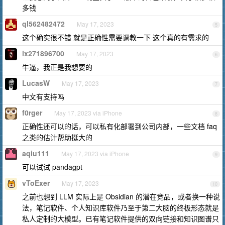
多钱
ql562482472
May 17, 2023
5
这个确实很不错 就是正确性需要调教一下 这个真的有需求的
lx271896700
May 17, 2023
6
牛逼，我正是我想要的
LucasW
May 17, 2023
7
中文有支持吗
f0rger
May 17, 2023 via iPhone
8
正确性还可以的话，可以私有化部署到公司内部，一些文档 faq
之类的估计帮助挺大的
aqiu111
May 17, 2023 via iPhone
9
可以试试 pandagpt
vToExer
May 17, 2023
10
之前也想到 LLM 实际上是 Obsidian 的潜在竞品，或者换一种说
法，笔记软件、个人知识库软件乃至于第二大脑的终极形态就是
私人定制的大模型。已有笔记软件提供的双向链接和知识图谱只