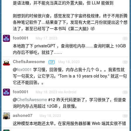
是语法糖，并不能充当真正的外置大脑，但 LLM 能做到
刚想到的时候很兴奋，感觉发现了宇宙终极规律，终于不用折腾
各种笔记软件了…结果查了下，发现有大佬二月份就提出这个想
法了，甚至已经写了一本书叫《第二大脑》🤣
fox0001
May 17, 2023
11
本地跑了下 privateGPT ，查询很吃内存……查询时飙上 10GB
内存后不够吃，就挂了……
ChefIsAwesome
May 18, 2023
OP
12
@
fox0001
学习慢，回答慢，内存占我十几个 G 。。我索性就
写一句英文，让它学习。"Tom is a 10 years old boy." 就这一句
它还不能回答。。
fox0001
May 18, 2023 via Android
13
@
ChefIsAwesome
#12 昨天代码更新了，学习很快了，但是查
询时内存占用超过 12GB ，且很慢。
ashone07
May 18, 2023
14
这种模型本地跑还太早，在家用服务器部署 Web 端其实很不错