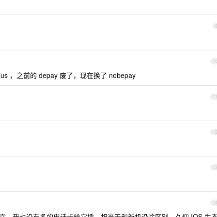
1
，之前的 depay 废了，现在换了 nobepay
1
1
1
1
便宜，我也没有多的电话卡给它插，相当于和新机没啥区别。久仰 IOS 生