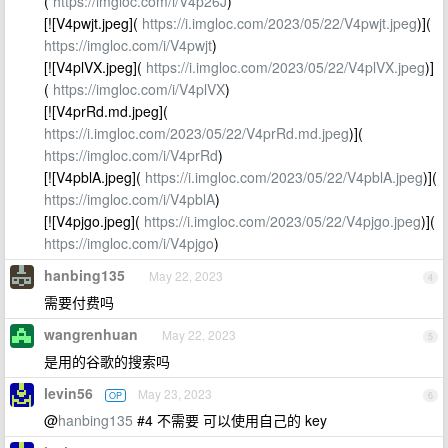
(
https://imgloc.com/i/V4p26J
)
[![V4pwjt.jpeg](
https://i.imgloc.com/2023/05/22/V4pwjt.jpeg
)](
https://imgloc.com/i/V4pwjt
)
[![V4plVX.jpeg](
https://i.imgloc.com/2023/05/22/V4plVX.jpeg
)]
(
https://imgloc.com/i/V4plVX
)
[![V4prRd.md.jpeg](
https://i.imgloc.com/2023/05/22/V4prRd.md.jpeg
)](
https://imgloc.com/i/V4prRd
)
[![V4pblA.jpeg](
https://i.imgloc.com/2023/05/22/V4pblA.jpeg
)](
https://imgloc.com/i/V4pblA
)
[![V4pjgo.jpeg](
https://i.imgloc.com/2023/05/22/V4pjgo.jpeg
)](
https://imgloc.com/i/V4pjgo
)
hanbing135
May 22, 2023
4
需要付费吗
wangrenhuan
May 22, 2023
5
是用的谷歌的搜索吗
levin56
May 23, 2023
OP
6
@
hanbing135
#4 不需要 可以使用自己的 key