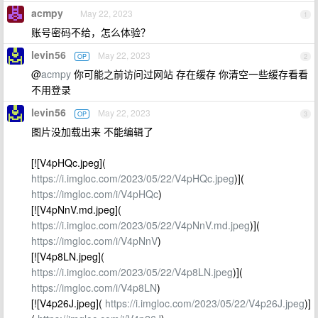
acmpy
May 22, 2023
1
账号密码不给，怎么体验？
levin56
May 22, 2023
OP
2
@
acmpy
你可能之前访问过网站 存在缓存 你清空一些缓存看看
不用登录
levin56
May 22, 2023
OP
3
图片没加载出来 不能编辑了
[![V4pHQc.jpeg](
https://i.imgloc.com/2023/05/22/V4pHQc.jpeg
)](
https://imgloc.com/i/V4pHQc
)
[![V4pNnV.md.jpeg](
https://i.imgloc.com/2023/05/22/V4pNnV.md.jpeg
)](
https://imgloc.com/i/V4pNnV
)
[![V4p8LN.jpeg](
https://i.imgloc.com/2023/05/22/V4p8LN.jpeg
)](
https://imgloc.com/i/V4p8LN
)
[![V4p26J.jpeg](
https://i.imgloc.com/2023/05/22/V4p26J.jpeg
)]