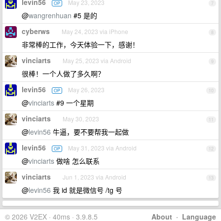
levin56
May 23, 2023
OP
7
@
wangrenhuan
#5 是的
cyberws
May 24, 2023 via iPhone
8
非常棒的工作，今天体验一下，感谢！
vinciarts
May 25, 2023 via Android
9
很棒！一个人做了多久啊？
levin56
May 26, 2023
OP
10
@
vinciarts
#9 一个星期
vinciarts
May 30, 2023
11
@
levin56
牛逼，要不要帮我一起做
levin56
May 31, 2023 via Android
OP
12
@
vinciarts
做啥 怎么联系
vinciarts
Jun 1, 2023 via Android
13
@
levin56
我 id 就是微信号 /tg 号
© 2026 V2EX · 40ms · 3.9.8.5
About
·
Language