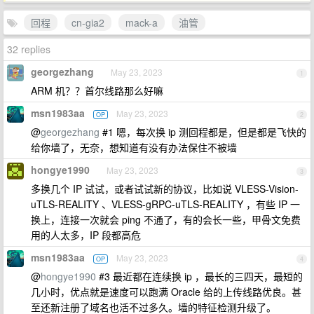
回程
cn-gia2
mack-a
油管
32 replies
georgezhang
May 23, 2023
1
ARM 机？？首尔线路那么好嘛
msn1983aa
May 23, 2023
OP
2
@
georgezhang
#1 嗯，每次换 ip 测回程都是，但是都是飞快的
给你墙了，无奈，想知道有没有办法保住不被墙
hongye1990
May 23, 2023
3
多换几个 IP 试试，或者试试新的协议，比如说 VLESS-Vision-
uTLS-REALITY 、VLESS-gRPC-uTLS-REALITY ，有些 IP 一
换上，连接一次就会 ping 不通了，有的会长一些，甲骨文免费
用的人太多，IP 段都高危
msn1983aa
May 23, 2023
OP
4
@
hongye1990
#3 最近都在连续换 ip ，最长的三四天，最短的
几小时，优点就是速度可以跑满 Oracle 给的上传线路优良。甚
至还新注册了域名也活不过多久。墙的特征检测升级了。