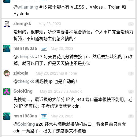
@
willamtang
#15 那个脚本有 VLESS 、VMess 、Trojan 和
Hysteria
zhengkk
May 23, 2023
17
没用的，很麻烦，听说需要各种混合协议，个人用户完全没精力
折腾，不知道机场主们怎么搞的？
msn1983aa
May 23, 2023
OP
18
@
zhengkk
#17 每天要花几分钟去换 ip ，然后去把域名的 ip 改
掉，就可以用了，但是天天搞也不是办法
zjvbqla
May 23, 2023 via iPhone
19
@
zhengkk
机场换 ip 也是自动的！
SoloKing
May 23, 2023 via Android
20
先换端口，最近换的大部分 IP 的 443 端口基本很快不能用，老
的 IP 还可以；不考虑速度就套 cdn
msn1983aa
May 23, 2023
OP
21
@
SoloKing
#20 经常被墙后就换随机端口，看来目前只有套
cdn 一条路了，损失了速度换来不被墙