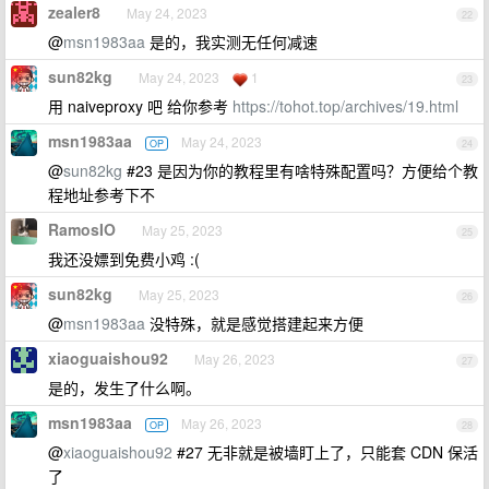
zealer8
May 24, 2023
22
@
msn1983aa
是的，我实测无任何减速
sun82kg
May 24, 2023
1
23
用 naiveproxy 吧 给你参考
https://tohot.top/archives/19.html
msn1983aa
May 24, 2023
OP
24
@
sun82kg
#23 是因为你的教程里有啥特殊配置吗？方便给个教
程地址参考下不
RamosIO
May 25, 2023
25
我还没嫖到免费小鸡 :(
sun82kg
May 25, 2023
26
@
msn1983aa
没特殊，就是感觉搭建起来方便
xiaoguaishou92
May 26, 2023
27
是的，发生了什么啊。
msn1983aa
May 26, 2023
OP
28
@
xiaoguaishou92
#27 无非就是被墙盯上了，只能套 CDN 保活
了