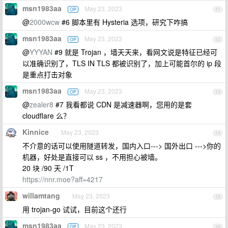
msn1983aa
May 23, 2023
OP
11
@
2000wcw
#6 脚本里有 Hysteria 选项，研究下咋搞
msn1983aa
May 23, 2023
OP
12
@
YYYAN
#9 就是 Trojan ，墙天天来，看网文说是特征已经可
以准确识别了，TLS IN TLS 都被识别了，加上可能首尔的 ip 段
是重点打击对象
msn1983aa
May 23, 2023
OP
13
@
zealer8
#7 我看都说 CDN 是减速器啊，您用的是套
cloudflare 么？
Kinnice
May 23, 2023
14
不介意的话可以使用隧道转发，国内入口---> 国外出口 --->你的
机器，好处是直接可以 ss ，不用担心被墙。
20 块 /90 天 /1T
https://nnr.moe?aff=4217
willamtang
May 23, 2023
15
用 trojan-go 试试，目前这个还行
msn1983aa
May 23, 2023
OP
16