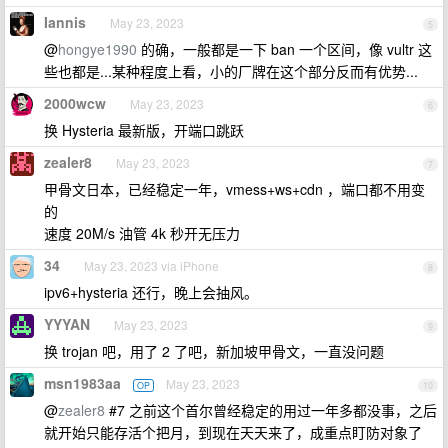
Iannis
May 23, 2023
5
@
hongye1990
的确，一般都是一下 ban 一个区间，像 vultr 这
些也都是...某种程度上看，小的厂牌在这个部分反而有优势...
2000wcw
May 23, 2023
6
换 Hysteria 最新版，开端口跳跃
zealer8
May 23, 2023
7
甲骨文日本，已经稳定一年，vmess+ws+cdn ，端口都不用变
的
速度 20M/s 油管 4k 秒开无压力
34
May 23, 2023 via iPhone
8
ipv6+hysteria 还行，晚上会抽风。
YYYAN
May 23, 2023
9
换 trojan 吧，用了 2 了吧，新加坡甲骨文，一直没问题
msn1983aa
May 23, 2023
OP
10
@
zealer8
#7 之前这个首尔曾经稳定的用过一年多都没事，之后
就开始只能存活个把月，到现在天天来了，成重点盯防对象了