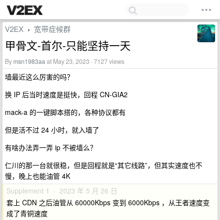
V2EX
宽带症候群
›
甲骨文-首尔-只能坚持一天
By
msn1983aa
at May 23, 2023 · 7127 views
墙最近这么厉害的吗？
换 IP 后当时速度是挺快，回程 CN-GIA2
mack-a 的一键脚本搭的，各种协议都有
但是活不过 24 小时，就入墙了
有啥办法弄一弄 ip 不被墙么？
仁川的那一台就很稳，但是回程就是“其它线路”，但其实速度也不
慢，晚上也能油管 4K
Supplement 1 · 2023 年 5 月 26 日
套上 CDN 之后油管从 60000Kbps 变到 6000Kbps ，从王者速度变
成了青铜速度