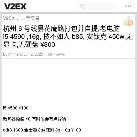
V2EX
二手交易
›
杭州 6 号线昙花庵路打包并自提,老电脑
i5 4590 ,16g, 技不如人 b85, 安钛克 450w,无
显卡,无硬盘 ¥300
By
mhine
at Jun 2, 2023 · 1587 views
i5 4590 ¥100
散热器原装 ¥0 有时候会有点异响
ddr3 1600 金士顿 8g+威刚 8g=16g ¥100