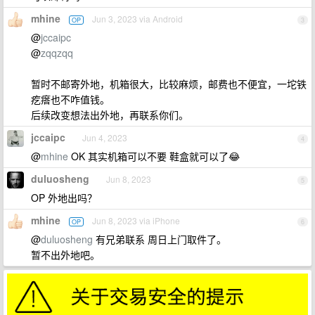
mhine
Jun 3, 2023 via Android
OP
3
@
jccaipc
@
zqqzqq
暂时不邮寄外地，机箱很大，比较麻烦，邮费也不便宜，一坨铁
疙瘩也不咋值钱。
后续改变想法出外地，再联系你们。
jccaipc
Jun 4, 2023
4
@
mhine
OK 其实机箱可以不要 鞋盒就可以了😂
duluosheng
Jun 8, 2023
5
OP 外地出吗？
mhine
Jun 8, 2023 via iPhone
OP
6
@
duluosheng
有兄弟联系 周日上门取件了。
暂不出外地吧。