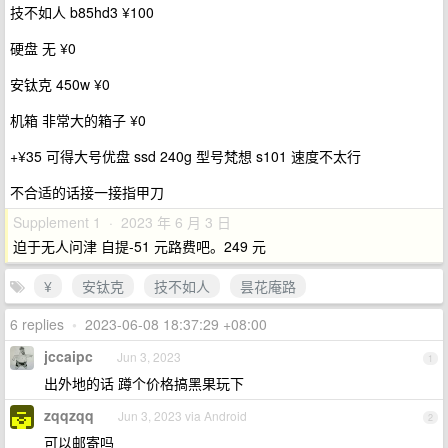
技不如人 b85hd3 ¥100
硬盘 无 ¥0
安钛克 450w ¥0
机箱 非常大的箱子 ¥0
+¥35 可得大号优盘 ssd 240g 型号梵想 s101 速度不太行
不合适的话接一接指甲刀
Supplement 1 · 2023 年 6 月 3 日
迫于无人问津 自提-51 元路费吧。249 元
¥
安钛克
技不如人
昙花庵路
6 replies
•
2023-06-08 18:37:29 +08:00
jccaipc
Jun 3, 2023
1
出外地的话 蹲个价格搞黑果玩下
zqqzqq
Jun 3, 2023 via Android
2
可以邮寄吗