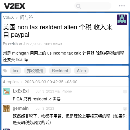
V2EX
问与答
›
美国 non tax resident alien 个税 收入来
自 paypal
By
zzzkkk
at Jun 2, 2023 · 1061 views
州是 michigan 用网上的 us income tax calc 计算器 除联邦税和州税
还要交 fica 吗
tax
邦税和州
Resident
Alien
4 replies
•
2023-06-03 00:42:35 +08:00
LxExExl
Jun 3, 2023 via iPhone
1
FICA 只有 resident 才需要
germain
Jun 3, 2023
2
既然都非税了，啥都不用管，但是理论上要报天朝的税（如果你
是天朝税务居民的话）