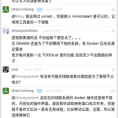
可以写入的话那很完美了
zhao1cheng
Jun 5, 2023
OP
7
@
Miary
我没用过 unraid ，但是刷入 immortalwrt 是可以的，记
得用工具备份一下镜像
zhouquanbest
Jun 5, 2023
8
感觉刷黑裙的话 不如组装个便宜点了。。。
买 DX4600 还是为了不折腾用下他的系统，有 Docker 后完全满
足需求
官方每月更新一次 TODOList 里的功能 目前至少不会跑路的样
子
cue
Jun 5, 2023
9
@
zhouquanbest
有没有可能买绿联或者白裙就是为了美观不占
地方？
zhao1cheng
Jun 6, 2023
OP
10
@
zhouquanbest
说实在的绿联系统的 docker 操作还是很不错
的，可视化的操作界面，提前帮你读取映射端口和文件夹，但是
我不喜欢它后台一直有无用进程，比如移动云盘，迅雷，所以我
选择换掉它