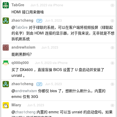
TabGre
Jun 5, 2023 via iPhone
1
HDMI 接口用来做啥
zhao1cheng
Jun 5, 2023
OP
2
@
TabGre
对于绿联的系统，可以在客户端将视频投屏（绿联起
的名字）到由 HDMI 连接的显示器，对于我来说，无非就是不想
拆机刷系统
andrewhxism
Jun 5, 2023
3
能刷黑群吗？
q000q000
Jun 5, 2023 via iPhone
4
买了 DX4600 ，直接盲操 BIOS 设置了 U 盘启动并安装了
unraid 。
zhao1cheng
Jun 5, 2023
OP
5
@
andrewhxism
你都仅 bios 了，想刷什么刷什么，内置的
emmc 仅有 30G
Miary
Jun 5, 2023
6
@
zhao1cheng
内置的 emmc 可以当 unraid 的启动盘吗，如果