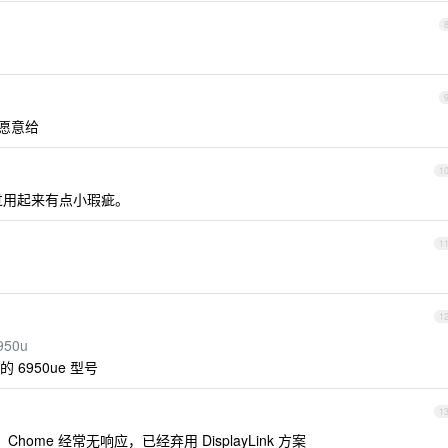
愿意给
1
，不过用起来有点小瑕疵。
1
1
6950u
6950ue 型号
1
ome 经常无响应，已经弃用 DisplayLink 方案