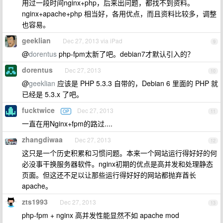
用过一段时间nginx+php，后来出问题，都找不到资料。
nginx+apache+php 相当好，各用优点，而且资料比较多，调整
也容易。
geeklian
Dec 27, 2013 via iPad
9
@
dorentus
php-fpm太新了吧。debian7才默认引入的？
dorentus
Dec 27, 2013
10
@
geeklian
应该是 PHP 5.3.3 自带的，Debian 6 里面的 PHP 就
已经是 5.3.x 了吧。
fucktwice
Dec 27, 2013
OP
11
一直在用Nginx+fpm的路过....
zhangdiwaa
Dec 27, 2013
12
这只是一个历史积累和习惯问题。本来一个网站运行得好好的何
必没事干换服务器软件。nginx初期的优点是高并发和处理静态
页面。但这还不足以让那些运行得好好的网站都抛弃酋长
apache。
zts1993
Dec 27, 2013
13
php-fpm + nginx 高并发性能显然不如 apache mod