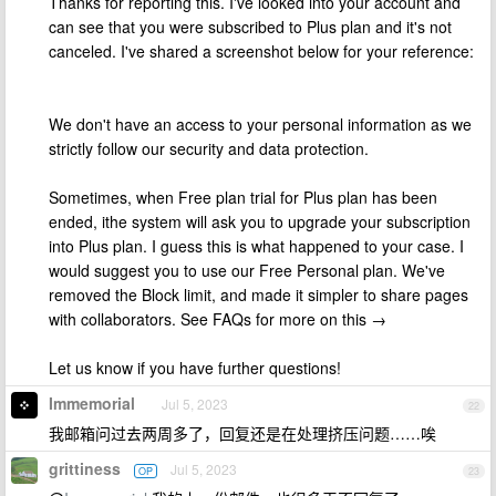
Thanks for reporting this. I've looked into your account and
can see that you were subscribed to Plus plan and it's not
canceled. I've shared a screenshot below for your reference:
We don't have an access to your personal information as we
strictly follow our security and data protection.
Sometimes, when Free plan trial for Plus plan has been
ended, ithe system will ask you to upgrade your subscription
into Plus plan. I guess this is what happened to your case. I
would suggest you to use our Free Personal plan. We've
removed the Block limit, and made it simpler to share pages
with collaborators. See FAQs for more on this →
Let us know if you have further questions!
Immemorial
Jul 5, 2023
22
我邮箱问过去两周多了，回复还是在处理挤压问题……唉
grittiness
Jul 5, 2023
OP
23