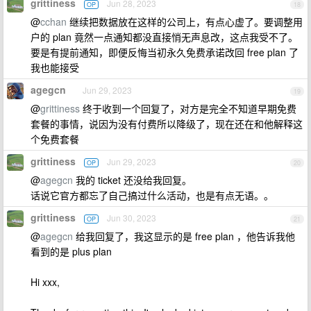
grittiness
Jun 28, 2023
OP
18
@
cchan
继续把数据放在这样的公司上，有点心虚了。要调整用
户的 plan 竟然一点通知都没直接悄无声息改，这点我受不了。
要是有提前通知，即便反悔当初永久免费承诺改回 free plan 了
我也能接受
agegcn
Jun 29, 2023
19
@
grittiness
终于收到一个回复了，对方是完全不知道早期免费
套餐的事情，说因为没有付费所以降级了，现在还在和他解释这
个免费套餐
grittiness
Jun 29, 2023
OP
20
@
agegcn
我的 ticket 还没给我回复。
话说它官方都忘了自己搞过什么活动，也是有点无语。。
grittiness
Jun 30, 2023
OP
21
@
agegcn
给我回复了，我这显示的是 free plan ，他告诉我他
看到的是 plus plan
Hi xxx,