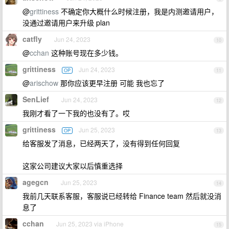
@
grittiness
不确定你大概什么时候注册，我是内测邀请用户，
没通过邀请用户来升级 plan
catfly
Jun 24, 2023
10
@
cchan
这种账号现在多少钱。
grittiness
Jun 24, 2023
OP
11
@
arischow
那你应该更早注册 可能 我也忘了
SenLief
Jun 24, 2023
12
我刚才看了一下我的也没有了。哎
grittiness
Jun 25, 2023
OP
13
给客服发了消息，已经两天了，没有得到任何回复
这家公司建议大家以后慎重选择
agegcn
Jun 25, 2023
14
我前几天联系客服，客服说已经转给 Finance team 然后就没消
息了
cchan
Jun 25, 2023 via iPhone
15