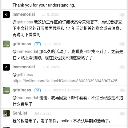
Thank you for your understanding.
Immemorial
Jul 8, 2023
29
@
grittiness
我这边工作区的订阅状态今天恢复了…你试着提交
下中文社区的订阅页面截图和 17 年活动相关的推文或者消息，
再说明下看看呢
grittiness
Jul 8, 2023
OP
30
@
Immemorial
那么久的活动了，我看我已经找不到了，之前是
在 v 站上看到的，现在找也找不到这些帖子了
Immemorial
Jul 8, 2023
31
@
grittiness
https://twitter.com/NotionHQ/status/880233396948967425
grittiness
Jul 8, 2023 via Android
OP
32
@
Immemorial
谢谢，我再回复下邮件看看，不过已经感觉不抱
什么希望了
SenLief
Jul 8, 2023
33
我的也没用了，发了邮件，notion 不承认早期的活动了。