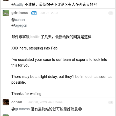
@
catfly
不清楚，最新帖子下评论区有人在咨询卖帐号
grittiness
Jun 28, 2023
OP
16
@
cchan
@
agegcn
邮件跟客服 battle 了几天，最新给我的回复是这样：
XXX here, stepping into Feb.
I've escalated your case to our team of experts to look into
this for you.
There may be a slight delay, but they'll be in touch as soon as
possible.
Thanks for waiting.
cchan
Jun 28, 2023 via iPhone
17
@
grittiness
没有最终结论就可能是好消息😂