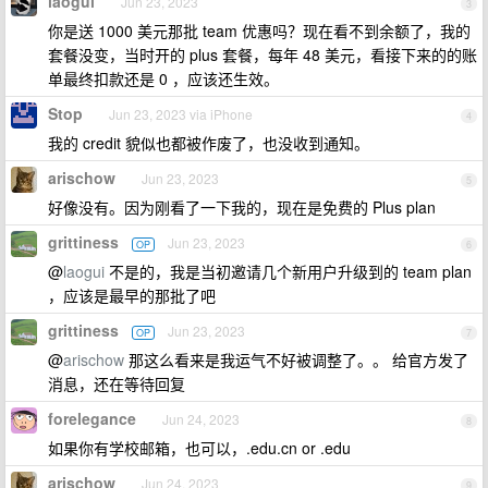
laogui
Jun 23, 2023
3
你是送 1000 美元那批 team 优惠吗？现在看不到余额了，我的
套餐没变，当时开的 plus 套餐，每年 48 美元，看接下来的的账
单最终扣款还是 0 ，应该还生效。
Stop
Jun 23, 2023 via iPhone
4
我的 credit 貌似也都被作废了，也没收到通知。
arischow
Jun 23, 2023
5
好像没有。因为刚看了一下我的，现在是免费的 Plus plan
grittiness
Jun 23, 2023
OP
6
@
laogui
不是的，我是当初邀请几个新用户升级到的 team plan
，应该是最早的那批了吧
grittiness
Jun 23, 2023
OP
7
@
arischow
那这么看来是我运气不好被调整了。。 给官方发了
消息，还在等待回复
forelegance
Jun 24, 2023
8
如果你有学校邮箱，也可以，.edu.cn or .edu
arischow
Jun 24, 2023
9