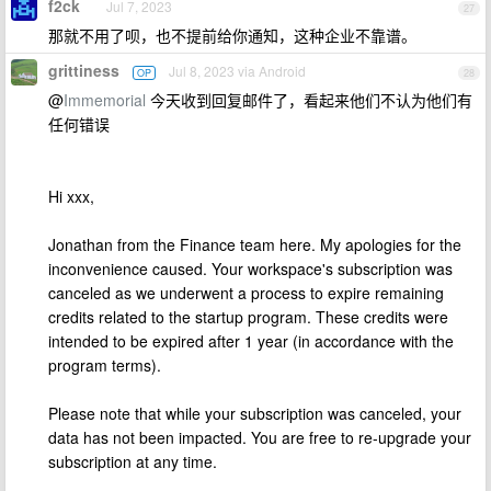
f2ck
Jul 7, 2023
27
那就不用了呗，也不提前给你通知，这种企业不靠谱。
grittiness
Jul 8, 2023 via Android
OP
28
@
Immemorial
今天收到回复邮件了，看起来他们不认为他们有
任何错误
Hi xxx,
Jonathan from the Finance team here. My apologies for the
inconvenience caused. Your workspace's subscription was
canceled as we underwent a process to expire remaining
credits related to the startup program. These credits were
intended to be expired after 1 year (in accordance with the
program terms).
Please note that while your subscription was canceled, your
data has not been impacted. You are free to re-upgrade your
subscription at any time.