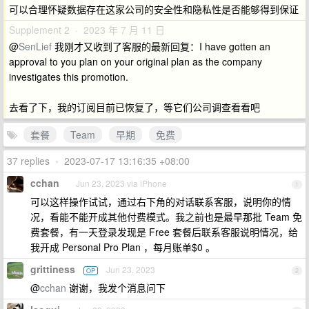
可以合理怀疑数据存在这家公司的安全性和隐私性是否能够得到保证
Supplement 2 · 2023 年 7 月 11 日
@
SenLief
我刚才又收到了客服的最新回复：I have gotten an
approval to you plan on your original plan as the company
investigates this promotion.
去看了下，我的订阅目前已恢复了，等它们公司调查看看吧
套餐
Team
早期
免费
37 replies
•
2023-07-17 13:16:35 +08:00
cchan
Jun 23, 2023 via iPhone
1
可以这样操作试试，通过右下角的对话联系客服，说明你的情
况，看能不能开成其他付费模式。我之前也是最早那批 Team 免
费套餐，有一天登录发现是 Free 套餐后联系客服说明情况，给
我开成 Personal Pro Plan ，每月账单$0 。
grittiness
Jun 23, 2023
OP
2
@
cchan
谢谢，我发个消息问下