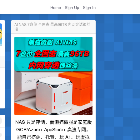
Home
Sign Up
Sign In
AI NAS 7盘位 全固态 最高96TB 内网穿透很丝
滑
NAS 只是存储，而懒猫微服是家庭版
GCP/Azure+ AppStore+ 高速专网，
1
能自己搭建、托管、玩 A1、玩虚拟