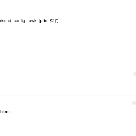
/sshd_config | awk '{print $2}')
1
blem