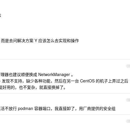
法
，而是去问解决方案 Y 应该怎么去实现和操作
1
管理器也建议顺便换成 NetworkManager 。
发) 发现不支持，缺少各种功能，然后在另一台 CentOS 的机子上弄过之后
nager 都挺好用的，也不复杂，就直接换掉了。
1
突，死活不放行 podman 容器端口，我直接卸了，用厂商提供的安全组
1