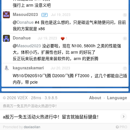
强行上 arm 没意义吧
Masoud2023
Jul 19, 2023
OP
5
@
Donahue
#4 我也是这么想的，只是碰运气来随便问问，目前
我的方案就是 x86
Donahue
Jul 19, 2023
1
6
@
Masoud2023
没必要啦，现在 N100, 5800h 之类的性能强
大，体积小巧，扩展性也好，比 arm 的好玩了
反正玩来玩去都是用来装软件的，arm 的更折腾
kagurazakamari
Jul 20, 2023
7
W510/D920S10/飞腾 D2000/飞腾 FT2000 ，这几个都能自己插
内存，带 pcie
© 2026 V2EX · 28ms · 3.9.8.5
About
·
Language
券商万一免五开户活动火热进行中！
›
a股万一免五活动火热进行中！留言就抽鼠标键盘！
Promoted by
daxiaolian
PRO