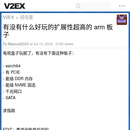
V2EX
问与答
›
有没有什么好玩的扩展性超高的 arm 板
子
By
Masoud2023
at Jul 19, 2023 · 2160 views
电视盒子玩腻了，有没有下面这种板子：
- aarch64
- 有 PCIE
- 能插 DDR 内存
- 能插 NVME 固态
- 千兆网口
- SATA
求指路
EDIT：要求闲鱼能捡到的