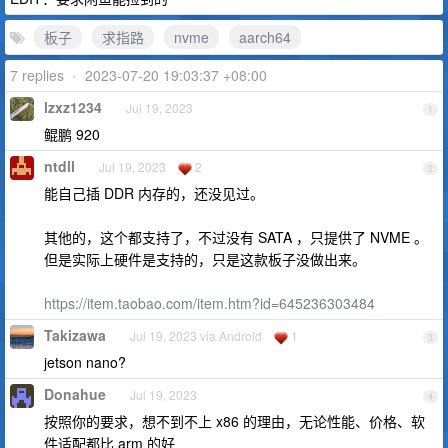
板子
求指路
nvme
aarch64
7 replies
•
2023-07-20 19:03:37 +08:00
lzxz1234
Jul 19, 2023
1
鲲鹏 920
ntdll
Jul 19, 2023
2
2
能自己插 DDR 内存的，还没见过。
其他的，这个都支持了，不过没有 SATA ，只提供了 NVME 。
但是实际上硬件是支持的，只是这款板子没做出来。
https://item.taobao.com/item.htm?id=645236303484
Takizawa
Jul 19, 2023 via Android
1
3
jetson nano?
Donahue
Jul 19, 2023
4
按照你的要求，想不到不上 x86 的理由，无论性能、价格、软
件适配都比 arm 的好