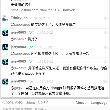
更像用的这个
https://github.com/Nanjiren01/AIChatWeb
Trinityuan
Jul 24, 2023
6
@
superares
确实是这个了，大佬见多识广
jerry0903
Jul 25, 2023
OP
7
@
isSamle
猜对了
jerry0903
Jul 25, 2023
OP
8
@
superares
还不知道有这个项目，大家都想到一起了。
jerry0903
Jul 25, 2023
OP
9
@
sweat89
用不着这样踩别人吧，我没有侵犯你什么权益。你自
己也搞 chatgpt 小程序
jerry0903
Jul 25, 2023
OP
10
@
gcgj72
自己在使用官方 chatgpt 碰到很多困难才想到搭建这
个一个网站，当然能使用官方尽量使用。
© 2026 V2EX · 39ms · 3.9.8.5
About
·
Language
老倔驴证券开户巨靠谱，已助千人!