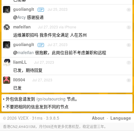
guolianglt
Jul 25, 2023
OP
4
@
Arcy
感谢投递
mafeifan
Jul 27, 2023 via iPhone
5
运维兼职招吗 我条件完全满足 人在苏州
guolianglt
Jul 27, 2023
OP
6
@
mafeifan
很抱歉，此岗位目前不考虑兼职和远程
liamLL
Jul 27, 2023
7
已发，期待回复
ll0504
Jul 27, 2023
8
已发
• 外包信息请发到
/go/outsourcing
节点。
• 不要把相同的信息发到不同的节点
© 2026 V2EX · 31ms · 3.9.8.5
About
·
Language
香港CN2,4H4G10M，月付69还有更多优惠机型，稳定运营三年。