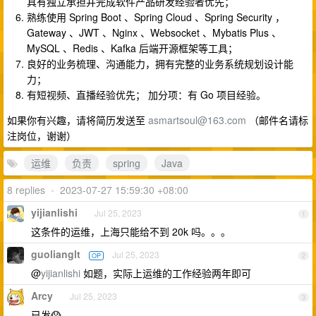
具有独立承担并完成软件产品研发经验者优先；
熟练使用 Spring Boot 、Spring Cloud 、Spring Security ，
Gateway 、JWT 、Nginx 、Websocket 、Mybatis Plus 、
MySQL 、Redis 、Kafka 后端开源框架等工具；
良好的业务梳理、沟通能力，拥有完整的业务系统规划设计能
力；
有短视频、直播经验优先； 加分项：有 Go 项目经验。
如果你有兴趣，请将简历发送至
asmartsoul@163.com
（邮件名请标
注岗位，谢谢）
运维
负责
spring
Java
8 replies
•
2023-07-27 15:59:30 +08:00
yijianlishi
Jul 25, 2023
1
这条件的运维，上海只能给不到 20k 吗。。。
guolianglt
Jul 25, 2023
OP
2
@
yijianlishi
如题，实际上运维的工作经验两年即可
Arcy
Jul 25, 2023
3
已发😱