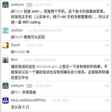
swkyxs
Jul 28, 2023
OP
9
@
Danfi
就是 esim ，但是两个手机，这个装卡的准备放家里，
转发到主手机（上实体卡，两个+86 手机号都需要用），所以才
想一直 WiFi calling
mulder
Jul 29, 2023 via Android
10
@
Danfi
哪里可以买到
Danfi
Jul 29, 2023
11
@
mulder
tb
Rh1
Jul 29, 2023 via iPhone
12
骚扰电话的话在
donotcall.gov
上登记一下会有很好的效果，不
能保证以后一个骚扰电话也没有但确实会少很多。这是联邦防骚
扰登记平台
swkyxs
Jul 29, 2023
OP
13
@
Rh1
非常感谢
6bsLo69Qdu3RPY4c
Jul 29, 2023
14
怎么改 0 刀