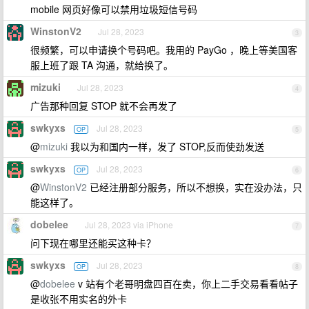
mobile 网页好像可以禁用垃圾短信号码
WinstonV2
Jul 28, 2023
3
很频繁，可以申请换个号码吧。我用的 PayGo ，晚上等美国客
服上班了跟 TA 沟通，就给换了。
mizuki
Jul 28, 2023
4
广告那种回复 STOP 就不会再发了
swkyxs
Jul 28, 2023
OP
5
@
mizuki
我以为和国内一样，发了 STOP,反而使劲发送
swkyxs
Jul 28, 2023
OP
6
@
WinstonV2
已经注册部分服务，所以不想换，实在没办法，只
能这样了。
dobelee
Jul 28, 2023 via iPhone
7
问下现在哪里还能买这种卡？
swkyxs
Jul 28, 2023
OP
8
@
dobelee
v 站有个老哥明盘四百在卖，你上二手交易看看帖子
是收张不用实名的外卡