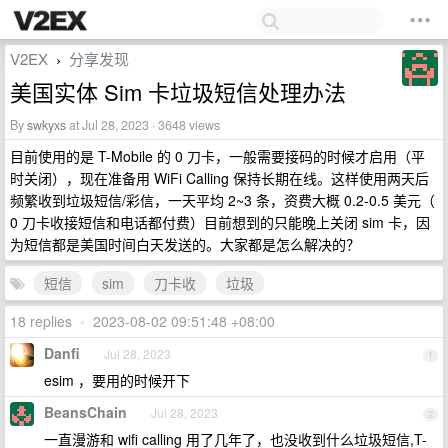
V2EX
分享发现
›
美国实体 Sim 卡垃圾短信处理办法
By
swkyxs
at Jul 28, 2023 · 3648 views
目前使用的是 T-Mobile 的 0 刀卡，一般需要接码的时候才启用（平
时关闭），现在准备用 WiFi Calling 保持长期在线。这样使用两天后
频繁收到垃圾短信/彩信，一天平均 2~3 条，资费大概 0.2-0.5 美元（
0 刀卡收接短信和电话都付费）目前想到的只能晚上关闭 sim 卡，因
为短信都是美国时间白天发送的。大家都是怎么解决的？
短信
sim
刀卡收
垃圾
18 replies
•
2023-08-02 09:51:48 +08:00
Danfi
Jul 28, 2023
1
esim ，要用的时候开下
BeansChain
Jul 28, 2023
2
一直漫游和 wifi calling 用了几年了，也没收到什么垃圾短信,T-