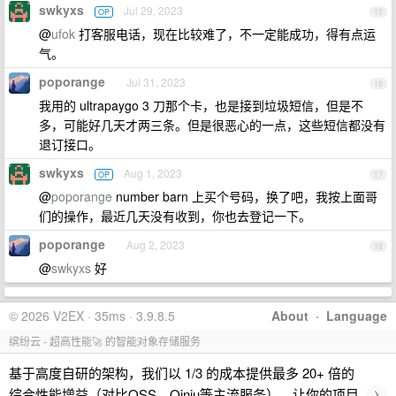
swkyxs
Jul 29, 2023
OP
15
@
ufok
打客服电话，现在比较难了，不一定能成功，得有点运
气。
poporange
Jul 31, 2023
16
我用的 ultrapaygo 3 刀那个卡，也是接到垃圾短信，但是不
多，可能好几天才两三条。但是很恶心的一点，这些短信都没有
退订接口。
swkyxs
Aug 1, 2023
OP
17
@
poporange
number barn 上买个号码，换了吧，我按上面哥
们的操作，最近几天没有收到，你也去登记一下。
poporange
Aug 2, 2023
18
@
swkyxs
好
© 2026 V2EX · 35ms · 3.9.8.5
About
·
Language
缤纷云 - 超高性能🚀 的智能对象存储服务
基于高度自研的架构，我们以 1/3 的成本提供最多 20+ 倍的
›
综合性能增益（对比OSS、Qiniu等主流服务），让你的项目