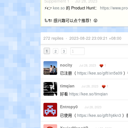
Supplement 1 ·
Jul 28, 2023
⚡️👉
kee.so
的 Product Hunt：
https://www.pr
🦾🔌 感兴趣可以点个推荐！😝
272 replies
•
2023-08-22 23:09:21 +08:00
1
2
3
nocity
1
Jul 28, 2023
已注册（
https://kee.so/gift/xn5s09
）
timqian
1
Jul 28, 2023
好看
https://kee.so/timqian
Entropy0
Jul 28, 2023
已使用（
https://kee.so/gift/hj4kn3
）