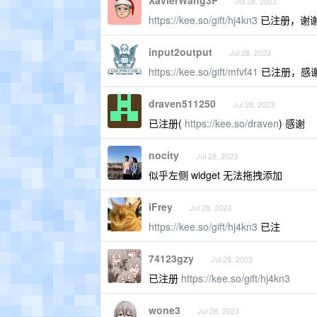
XavierWang3P
Jul 28, 2023
https://kee.so/gift/hj4kn3
已注册，谢
input2output
Jul 28, 2023
https://kee.so/gift/mfvf41
已注册，感谢 
draven511250
Jul 28, 2023
已注册(
https://kee.so/draven
) 感谢
nocity
Jul 28, 2023
似乎左侧 widget 无法拖拽添加
iFrey
Jul 28, 2023
https://kee.so/gift/hj4kn3
已注
74123gzy
Jul 28, 2023
已注册
https://kee.so/gift/hj4kn3
wone3
Jul 28, 2023