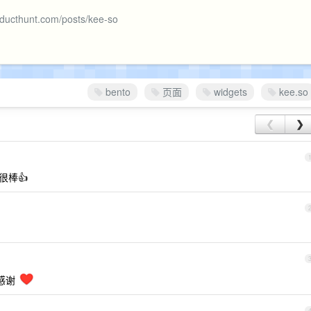
oducthunt.com/posts/kee-so
bento
页面
widgets
kee.so
❮
❯
很棒👍
感谢