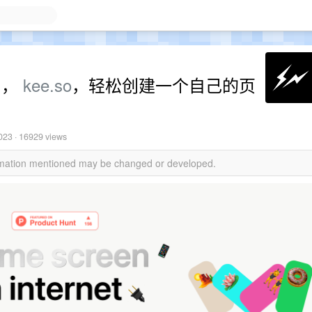
了，
kee.so
，轻松创建一个自己的页
2023
· 16929 views
ormation mentioned may be changed or developed.