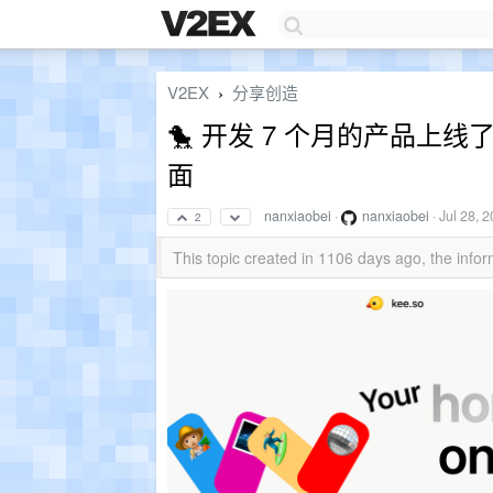
V2EX
分享创造
›
🐤 开发 7 个月的产品上线
面
nanxiaobei
·
nanxiaobei
·
Jul 28, 
2
This topic created in 1106 days ago, the inf