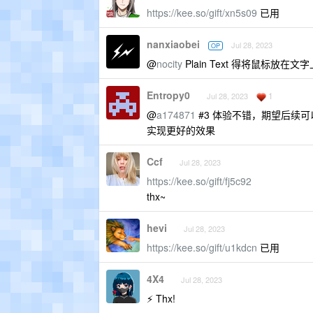
https://kee.so/gift/xn5s09
已用
nanxiaobei
Jul 28, 2023
OP
@
nocity
Plain Text 得将鼠标放
Entropy0
1
Jul 28, 2023
@
a174871
#3 体验不错，期望后续可以
实现更好的效果
Ccf
Jul 28, 2023
https://kee.so/gift/fj5c92
thx~
hevi
Jul 28, 2023
https://kee.so/gift/u1kdcn
已用
4X4
Jul 28, 2023
⚡️ Thx!