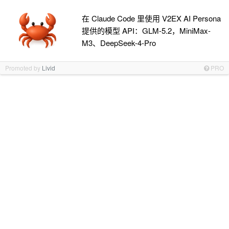
在 Claude Code 里使用 V2EX AI Persona
提供的模型 API：GLM-5.2，MiniMax-
M3、DeepSeek-4-Pro
Promoted by
Livid
PRO