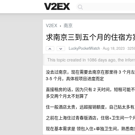
V2EX
南京
›
求南京三到五个月的住宿方
LuckyPocketWatch
·
Aug 18, 2023
· 325
This topic created in 1086 days ago, the inf
没去过南京，现在需要去南京在那里待 3 个月
3-5 个月，具体视项目进度而定
直接租房的话，因为只有 2 天时间，短租可
多交两个月太不划算了
住一般酒店太贵，远超报销额度，自己贴太多有
之前在上海住过青春版酒店，住宿+卫生间一个月只
现在基本需求是 领包入住+单独卫生间，熟悉