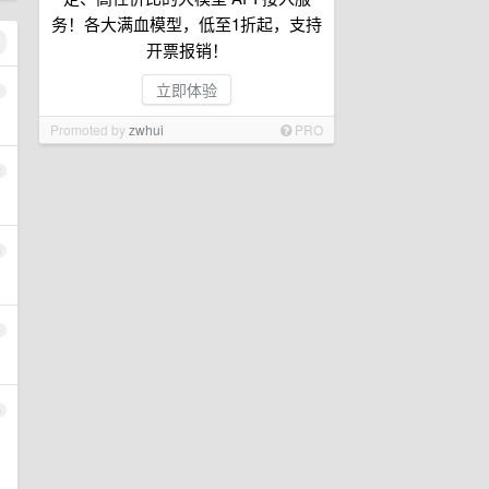
务！各大满血模型，低至1折起，支持
开票报销！
立即体验
1
Promoted by
zwhui
PRO
2
3
4
5