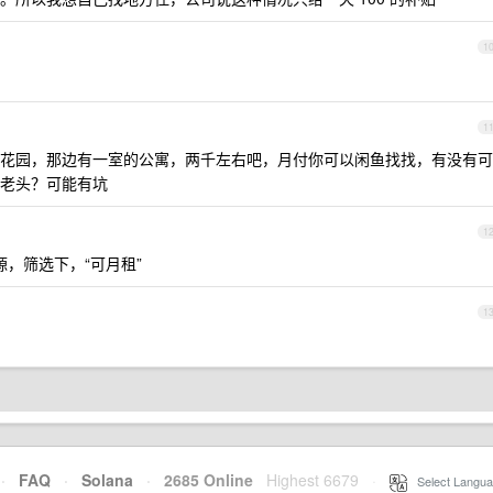
1
1
花园，那边有一室的公寓，两千左右吧，月付你可以闲鱼找找，有没有可
老头？可能有坑
1
，筛选下，“可月租”
1
·
FAQ
·
Solana
·
2685 Online
Highest 6679
·
Select Langua