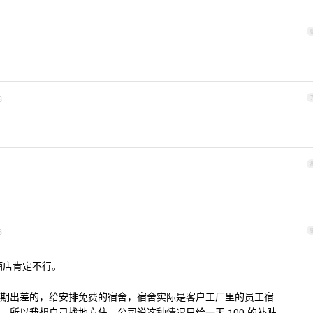
3
3
般酒店肯定不行。
期出差的，给安排免费的宿舍，宿舍实际是客户工厂里的员工宿
所以我想自己找地方住，公司说这种情况只给一天 100 的补贴