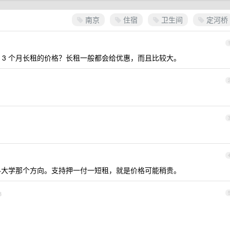
南京
住宿
卫生间
定河桥
 3 个月长租的价格？长租一般都会给优惠，而且比较大。
药科大学那个方向。支持押一付一短租，就是价格可能稍贵。
3