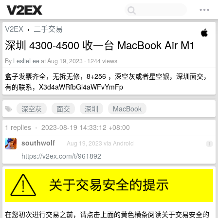
V2EX
二手交易
›
深圳 4300-4500 收一台 MacBook Air M1
By
LeslieLee
at Aug 19, 2023 · 1244 views
盒子发票齐全，无拆无修，8+256 ，深空灰或者星空银，深圳面交，
有的联系，X3d4aWRfbGl4aWFvYmFp
深空灰
面交
深圳
MacBook
1 replies
•
2023-08-19 14:33:12 +08:00
southwolf
Aug 19, 2023 via Android
1
https://v2ex.com/t/961892
在您初次进行交易之前，请点击上面的黄色横条阅读关于交易安全的