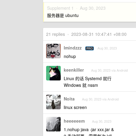
Supplement 1 ·
Aug 30, 2023
服务器是 ubuntu
21 replies
•
2023-08-31 10:47:41 +08:00
Imindzzz
Aug 30, 2023
PRO
nohup
keenkiller
Aug 30, 2023 via Android
Linux 的话 Systemd 就行
Windows 就 nssm
Noita
Aug 30, 2023 via Android
linux screen
heeeeeem
Aug 30, 2023
1.nohup java -jar xxx.jar &