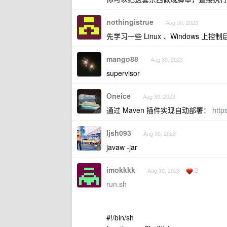
nothingistrue
Aug 30, 2023
先学习一些 Linux 、Windows 
mango88
Aug 30, 2023
supervisor
Oneice
Aug 30, 2023
通过 Maven 插件实现自动部署：
http
ljsh093
Aug 30, 2023
javaw -jar
imokkkk
2
Aug 30, 2023
run.sh
#!/bin/sh