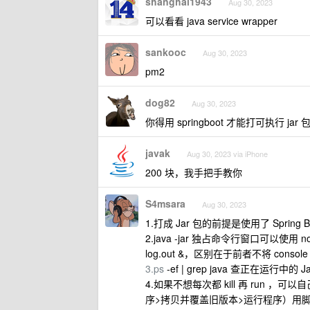
shanghai1943
Aug 30, 2023
可以看看 java service wrapper
sankooc
Aug 30, 2023
pm2
dog82
Aug 30, 2023
你得用 springboot 才能打可执行 jar 
javak
Aug 30, 2023 via iPhone
200 块，我手把手教你
S4msara
Aug 30, 2023
1.打成 Jar 包的前提是使用了 Spring B
2.java -jar 独占命令行窗口可以使用 nohup jav
log.out &，区别在于前者不将 con
3.ps
-ef | grep java 查正在运行中
4.如果不想每次都 kill 再 run ，
序>拷贝并覆盖旧版本>运行程序）用