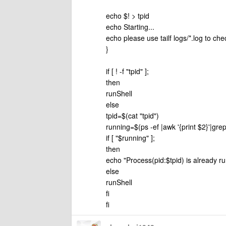
echo $! > tpid
echo Starting...
echo please use tailf logs/*.log to ch
}
if [ ! -f "tpid" ];
then
runShell
else
tpid=$(cat "tpid")
running=$(ps -ef |awk '{print $2}'|grep
if [ "$running" ];
then
echo "Process(pid:$tpid) is already ru
else
runShell
fi
fi