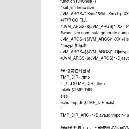
function runShell() {
#set jvm heap size
JVM_ARGS="-Xms256M -Xmx1g -XX:
#打印 GC 日志
#JVM_ARGS=${JVM_ARGS}" -XX:+Print
#when jvm oom, auto generate dump 
JVM_ARGS=${JVM_ARGS}" -XX:+Hea
#jasypt 加解密
JVM_ARGS=${JVM_ARGS}" -Djasypt.en
#JVM_ARGS=${JVM_ARGS}" -Djasypt
## 设置临时目录
TMP_DIR=./tmp
if [ ! -d $TMP_DIR ];then
mkdir $TMP_DIR
else
echo tmp dir $TMP_DIR exist
fi
TMP_DIR_ARG=" -Djava.io.tmpdir="
##### 开启 jmx ，方便使用 JVisual