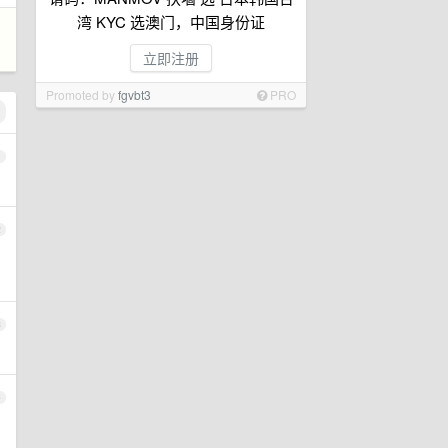
湾 KYC 选澳门，中国身份证
立即注册
Promoted by
fgvbt3
PRO
1
2
3
4