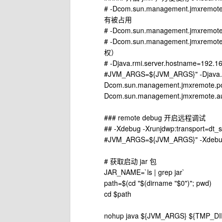
# -Dcom.sun.management.jmx
有被占用
# -Dcom.sun.management.jmxremo
# -Dcom.sun.management.jmxr
权）
# -Djava.rmi.server.hostname=192
#JVM_ARGS=${JVM_ARGS}" -Djava.rm
Dcom.sun.management.jmxremote.po
Dcom.sun.management.jmxremote.aut
### remote debug 开启远程调试
## -Xdebug -Xrunjdwp:transport=dt_
#JVM_ARGS=${JVM_ARGS}" -Xdebug -
# 获取启动 jar 包
JAR_NAME=`ls | grep jar`
path=$(cd "$(dirname "$0")"; pwd)
cd $path
nohup java ${JVM_ARGS} ${TMP_DIR_A