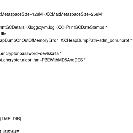
MetaspaceSize=128M -XX:MaxMetaspaceSize=256M"
GCDetails -Xloggc:jvm.log -XX:+PrintGCDateStamps "
file
pDumpOnOutOfMemoryError -XX:HeapDumpPath=sdm_oom.hprof "
cryptor.password=deviskaifa "
.encryptor.algorithm=PBEWithMD5AndDES "
${TMP_DIR}
VM 监控系统