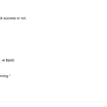
eck success or not.
 -w $tpid)
nning."