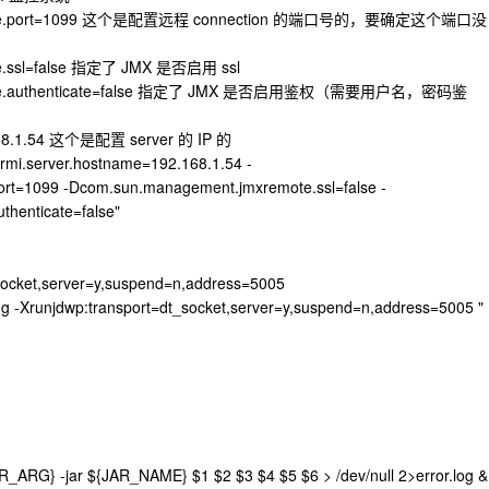
remote.port=1099 这个是配置远程 connection 的端口号的，要确定这个端口没
te.ssl=false 指定了 JMX 是否启用 ssl
emote.authenticate=false 指定了 JMX 是否启用鉴权（需要用户名，密码鉴
.168.1.54 这个是配置 server 的 IP 的
i.server.hostname=192.168.1.54 -
rt=1099 -Dcom.sun.management.jmxremote.ssl=false -
henticate=false"
socket,server=y,suspend=n,address=5005
Xrunjdwp:transport=dt_socket,server=y,suspend=n,address=5005 "
RG} -jar ${JAR_NAME} $1 $2 $3 $4 $5 $6 > /dev/null 2>error.log &