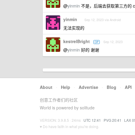
@
yinmin
不是，后端去获取第三方的 co
yinmin
Sep 12, 2023 via Android
无法实现的
kestrelBright
Sep 12, 2023
OP
@
yinmin
好的 谢谢
About
·
Help
·
Advertise
·
Blog
·
API
创意工作者们的社区
World is powered by solitude
VERSION: 3.9.8.5 · 24ms ·
UTC 12:41
·
PVG 20:41
·
LAX 0
♥ Do have faith in what you're doing.