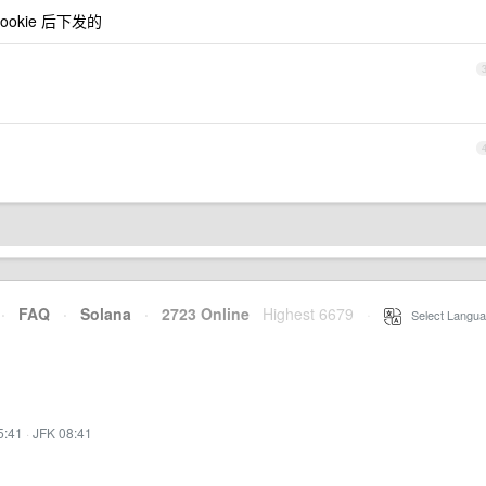
okie 后下发的
·
FAQ
·
Solana
·
2723 Online
Highest 6679
·
Select Langua
5:41
·
JFK 08:41