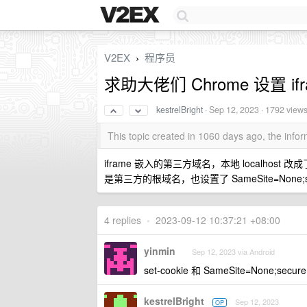
V2EX
程序员
›
求助大佬们 Chrome 设置 ifra
kestrelBright
·
Sep 12, 2023
· 1792 view
This topic created in 1060 days ago, the inf
iframe 嵌入的第三方域名，本地 localhost 改成了
是第三方的根域名，也设置了 SameSite=None;s
4 replies
•
2023-09-12 10:37:21 +08:00
yinmin
Sep 12, 2023 via Android
set-cookie 和 SameSite=None;
kestrelBright
Sep 12, 2023
OP