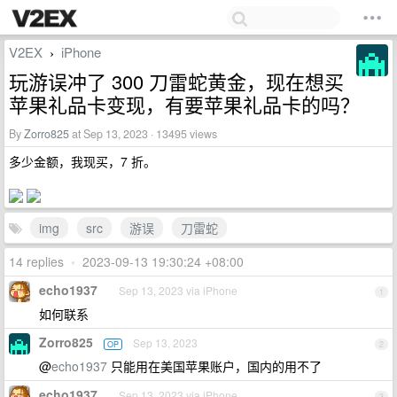
V2EX
iPhone
›
玩游误冲了 300 刀雷蛇黄金，现在想买
苹果礼品卡变现，有要苹果礼品卡的吗？
By
Zorro825
at Sep 13, 2023 · 13495 views
多少金额，我现买，7 折。
img
src
游误
刀雷蛇
14 replies
•
2023-09-13 19:30:24 +08:00
echo1937
Sep 13, 2023 via iPhone
1
如何联系
Zorro825
Sep 13, 2023
OP
2
@
echo1937
只能用在美国苹果账户，国内的用不了
echo1937
Sep 13, 2023 via iPhone
3