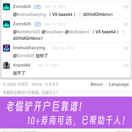
Zorro825
Sep 13, 2023
OP
11
@
linshuizhaoying
（ VX base64 ） ：d2hhdGhhbmx1
Zorro825
Sep 13, 2023
OP
12
@
Ambition322
@
IceySwan
@
skyliulianni
（ VX base64 ） ：
d2hhdGhhbmx1
linshuizhaoying
Sep 13, 2023
13
@
Zorro825
加你了
dope666
Sep 13, 2023
14
加不了
© 2026 V2EX · 34ms · 3.9.8.5
About
·
Language
老倔驴证券开户巨靠谱，已助千人!
Promoted by
laojuelv
PRO