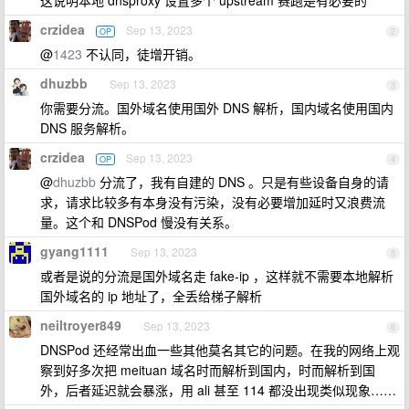
这说明本地 dnsproxy 设置多个 upstream 赛跑是有必要的
crzidea
Sep 13, 2023
OP
2
@
1423
不认同，徒增开销。
dhuzbb
Sep 13, 2023
3
你需要分流。国外域名使用国外 DNS 解析，国内域名使用国内
DNS 服务解析。
crzidea
Sep 13, 2023
OP
4
@
dhuzbb
分流了，我有自建的 DNS 。只是有些设备自身的请
求，请求比较多有本身没有污染，没有必要增加延时又浪费流
量。这个和 DNSPod 慢没有关系。
gyang1111
Sep 13, 2023
5
或者是说的分流是国外域名走 fake-ip ，这样就不需要本地解析
国外域名的 ip 地址了，全丢给梯子解析
neiltroyer849
Sep 13, 2023
6
DNSPod 还经常出血一些其他莫名其它的问题。在我的网络上观
察到好多次把 meituan 域名时而解析到国内，时而解析到国
外，后者延迟就会暴涨，用 ali 甚至 114 都没出现类似现象……