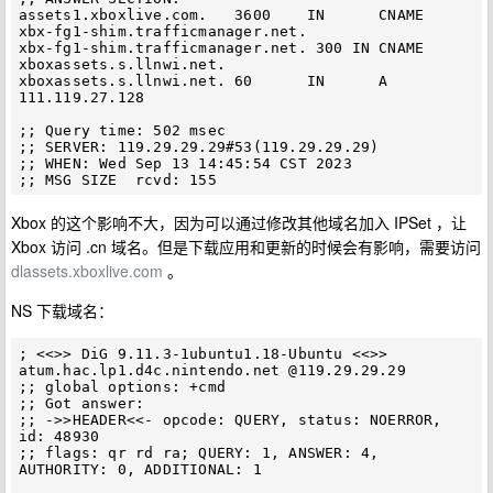
assets1.xboxlive.com.   3600    IN      CNAME   
xbx-fg1-shim.trafficmanager.net.

xbx-fg1-shim.trafficmanager.net. 300 IN CNAME   
xboxassets.s.llnwi.net.

xboxassets.s.llnwi.net. 60      IN      A       
111.119.27.128

;; Query time: 502 msec

;; SERVER: 119.29.29.29#53(119.29.29.29)

;; WHEN: Wed Sep 13 14:45:54 CST 2023

Xbox 的这个影响不大，因为可以通过修改其他域名加入 IPSet ，让
Xbox 访问 .cn 域名。但是下载应用和更新的时候会有影响，需要访问
dlassets.xboxlive.com
。
NS 下载域名：
; <<>> DiG 9.11.3-1ubuntu1.18-Ubuntu <<>> 
atum.hac.lp1.d4c.nintendo.net @119.29.29.29

;; global options: +cmd

;; Got answer:

;; ->>HEADER<<- opcode: QUERY, status: NOERROR, 
id: 48930

;; flags: qr rd ra; QUERY: 1, ANSWER: 4, 
AUTHORITY: 0, ADDITIONAL: 1
