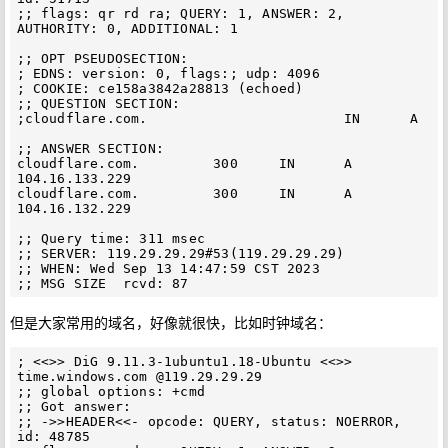
;; flags: qr rd ra; QUERY: 1, ANSWER: 2, 
AUTHORITY: 0, ADDITIONAL: 1

;; OPT PSEUDOSECTION:

; EDNS: version: 0, flags:; udp: 4096

; COOKIE: ce158a3842a28813 (echoed)

;; QUESTION SECTION:

;cloudflare.com.                        IN      A

;; ANSWER SECTION:

cloudflare.com.         300     IN      A       
104.16.133.229

cloudflare.com.         300     IN      A       
104.16.132.229

;; Query time: 311 msec

;; SERVER: 119.29.29.29#53(119.29.29.29)

;; WHEN: Wed Sep 13 14:47:59 CST 2023

但是大家常用的域名，好像就很快，比如时钟域名：
; <<>> DiG 9.11.3-1ubuntu1.18-Ubuntu <<>> 
time.windows.com @119.29.29.29

;; global options: +cmd

;; Got answer:

;; ->>HEADER<<- opcode: QUERY, status: NOERROR, 
id: 48785
