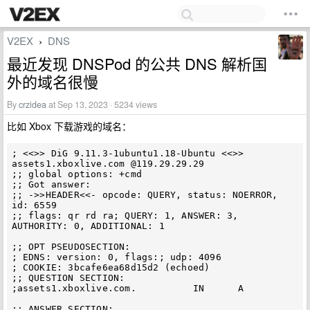
V2EX
DNS
›
最近发现 DNSPod 的公共 DNS 解析国
外的域名很慢
By
crzidea
at Sep 13, 2023 · 5234 views
比如 Xbox 下载游戏的域名：
; <<>> DiG 9.11.3-1ubuntu1.18-Ubuntu <<>> 
assets1.xboxlive.com @119.29.29.29

;; global options: +cmd

;; Got answer:

;; ->>HEADER<<- opcode: QUERY, status: NOERROR, 
id: 6559

;; flags: qr rd ra; QUERY: 1, ANSWER: 3, 
AUTHORITY: 0, ADDITIONAL: 1

;; OPT PSEUDOSECTION:

; EDNS: version: 0, flags:; udp: 4096

; COOKIE: 3bcafe6ea68d15d2 (echoed)

;; QUESTION SECTION:

;assets1.xboxlive.com.          IN      A

;; ANSWER SECTION:
