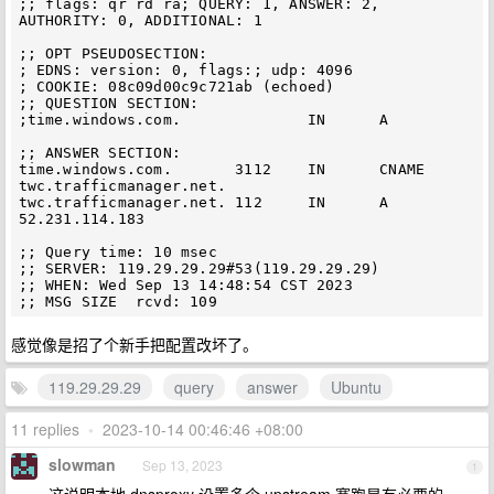
;; flags: qr rd ra; QUERY: 1, ANSWER: 2, 
AUTHORITY: 0, ADDITIONAL: 1

;; OPT PSEUDOSECTION:

; EDNS: version: 0, flags:; udp: 4096

; COOKIE: 08c09d00c9c721ab (echoed)

;; QUESTION SECTION:

;time.windows.com.              IN      A

;; ANSWER SECTION:

time.windows.com.       3112    IN      CNAME   
twc.trafficmanager.net.

twc.trafficmanager.net. 112     IN      A       
52.231.114.183

;; Query time: 10 msec

;; SERVER: 119.29.29.29#53(119.29.29.29)

;; WHEN: Wed Sep 13 14:48:54 CST 2023

感觉像是招了个新手把配置改坏了。
119.29.29.29
query
answer
Ubuntu
11 replies
•
2023-10-14 00:46:46 +08:00
slowman
Sep 13, 2023
1