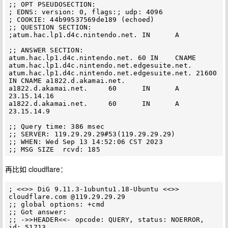
;; OPT PSEUDOSECTION:

; EDNS: version: 0, flags:; udp: 4096

; COOKIE: 44b99537569de189 (echoed)

;; QUESTION SECTION:

;atum.hac.lp1.d4c.nintendo.net. IN      A

;; ANSWER SECTION:

atum.hac.lp1.d4c.nintendo.net. 60 IN    CNAME   
atum.hac.lp1.d4c.nintendo.net.edgesuite.net.

atum.hac.lp1.d4c.nintendo.net.edgesuite.net. 21600 
IN CNAME a1822.d.akamai.net.

a1822.d.akamai.net.     60      IN      A       
23.15.14.16

a1822.d.akamai.net.     60      IN      A       
23.15.14.9

;; Query time: 386 msec

;; SERVER: 119.29.29.29#53(119.29.29.29)

;; WHEN: Wed Sep 13 14:52:06 CST 2023

再比如 cloudflare：
; <<>> DiG 9.11.3-1ubuntu1.18-Ubuntu <<>> 
cloudflare.com @119.29.29.29

;; global options: +cmd

;; Got answer:

;; ->>HEADER<<- opcode: QUERY, status: NOERROR, 
id: 51713
