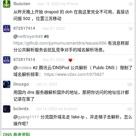
Suzutan
Sep 14, 2023 via iPhone
7
从昨天晚上开始 dnspod 的 doh 在我这里完全不可用，直接访
问报 502 ，位置江苏移动
872517414
Sep 21, 2023
8
@
neiltroyer849
#6
https://github.com/pymumu/smartdns/issues/656
有消息称部
分公共解析服务会扰乱竞争对手的域名解析场景。
872517414
Sep 21, 2023
1
9
@
crzidea
#2 腾讯云/DNSPod 公共解析（ Public DNS ）限制了
域名解析频率：
https://www.v2ex.com/t/975827
linuxgo
Oct 11, 2023
10
用国内 dns 服务器解析国外的地址，那把你访问的地址估计都
记录在案了
bclerdx
Oct 14, 2023 via Android
11
@
gyang1111
分流国外域名走 fake-ip ，并走梯子去解析，怎么
操作呢？
DNS 参考资料