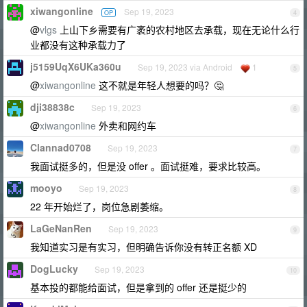
xiwangonline
Sep 19, 2023
OP
4
@
vlgs
上山下乡需要有广袤的农村地区去承载，现在无论什么行
业都没有这种承载力了
j5159UqX6UKa360u
Sep 19, 2023 via Android
1
5
@
xiwangonline
这不就是年轻人想要的吗？🤔
dji38838c
Sep 19, 2023
6
@
xiwangonline
外卖和网约车
Clannad0708
Sep 19, 2023
7
我面试挺多的，但是没 offer 。面试挺难，要求比较高。
mooyo
Sep 19, 2023
8
22 年开始烂了，岗位急剧萎缩。
LaGeNanRen
Sep 19, 2023
9
我知道实习是有实习，但明确告诉你没有转正名额 XD
DogLucky
Sep 19, 2023
10
基本投的都能给面试，但是拿到的 offer 还是挺少的