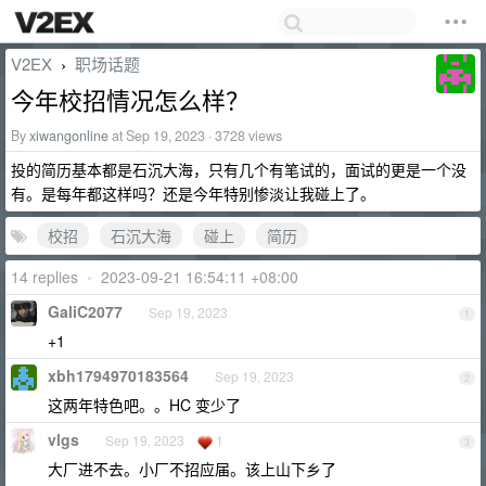
V2EX
职场话题
›
今年校招情况怎么样？
By
xiwangonline
at Sep 19, 2023 · 3728 views
投的简历基本都是石沉大海，只有几个有笔试的，面试的更是一个没
有。是每年都这样吗？还是今年特别惨淡让我碰上了。
校招
石沉大海
碰上
简历
14 replies
•
2023-09-21 16:54:11 +08:00
GaliC2077
Sep 19, 2023
1
+1
xbh1794970183564
Sep 19, 2023
2
这两年特色吧。。HC 变少了
vlgs
Sep 19, 2023
1
3
大厂进不去。小厂不招应届。该上山下乡了