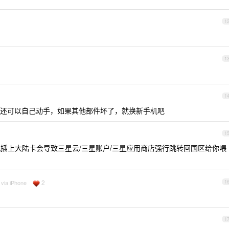
1
1
1
还可以自己动手，如果其他部件坏了，就换新手机吧
1
插上大陆卡会导致三星云/三星账户/三星应用商店强行跳转回国区给你喂
2
 via iPhone
1
1