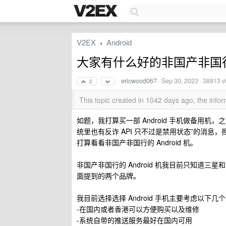
V2EX
Android
›
大家有什么好的非国产非国行的 
ericwood067
·
Sep 30, 2023
· 38913 v
2
This topic created in 1042 days ago, the inf
如题，我打算买一部 Android 手机做备用
统里也有反诈 API 只不过是禁用状态”的消
打算看看非国产非国行的 Android 机。
非国产非国行的 Android 机我目前只知道三星和
面提到的两个品牌。
我目前选择选择 Android 手机主要考虑以下几
-在国内或者香港可以方便购买以及维修
-系统自带的推送服务最好在国内可用