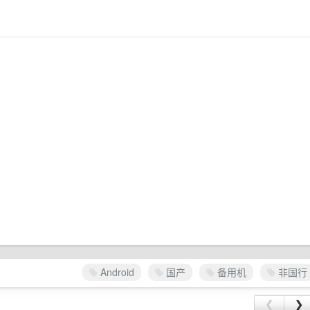
Android
国产
备用机
非国行
❮
❯