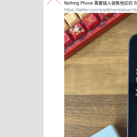
Nothing Phone 需要插入销售地区的 
https://twitter.com/vvaiibhav/statu