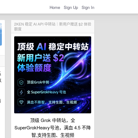
Home
Sign Up
Sign In
2KEN 稳定 AI API 中转站｜新用户赠送 $2 体验
额度
系
以
前
顶级 Grok 中转站，全
SuperGrokHeavy号池，满血 4.5 不降
智,支持生图、生视频