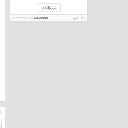
立即体验
Promoted by
Arlo9909
PRO