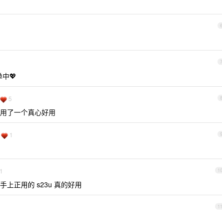
中💖
5
用了一个真心好用
1
1
1
上正用的 s23u 真的好用
1