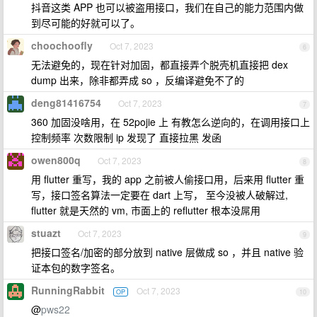
抖音这类 APP 也可以被盗用接口，我们在自己的能力范围内做
到尽可能的好就可以了。
choochoofly
Oct 7, 2023
6
无法避免的，现在针对加固，都直接弄个脱壳机直接把 dex
dump 出来，除非都弄成 so ，反编译避免不了的
deng81416754
Oct 7, 2023
7
360 加固没啥用，在 52pojie 上 有教怎么逆向的，在调用接口上
控制频率 次数限制 ip 发现了 直接拉黑 发函
owen800q
Oct 7, 2023
8
用 flutter 重写，我的 app 之前被人偷接口用，后来用 flutter 重
写，接口签名算法一定要在 dart 上写， 至今没被人破解过,
flutter 就是天然的 vm, 市面上的 reflutter 根本没屌用
stuazt
Oct 7, 2023
9
把接口签名/加密的部分放到 native 层做成 so ，并且 native 验
证本包的数字签名。
RunningRabbit
Oct 7, 2023
OP
10
@
pws22