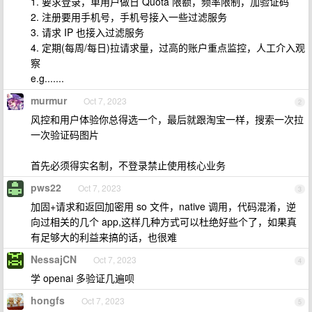
1. 要求登录，单用户做日 Quota 限额，频率限制，加验证码
2. 注册要用手机号，手机号接入一些过滤服务
3. 请求 IP 也接入过滤服务
4. 定期(每周/每日)拉请求量，过高的账户重点监控，人工介入观
察
e.g.......
murmur
Oct 7, 2023
2
风控和用户体验你总得选一个，最后就跟淘宝一样，搜索一次拉
一次验证码图片
首先必须得实名制，不登录禁止使用核心业务
pws22
Oct 7, 2023
3
加固+请求和返回加密用 so 文件，native 调用，代码混淆，逆
向过相关的几个 app,这样几种方式可以杜绝好些个了，如果真
有足够大的利益来搞的话，也很难
NessajCN
Oct 7, 2023
4
学 openai 多验证几遍呗
hongfs
Oct 7, 2023
5