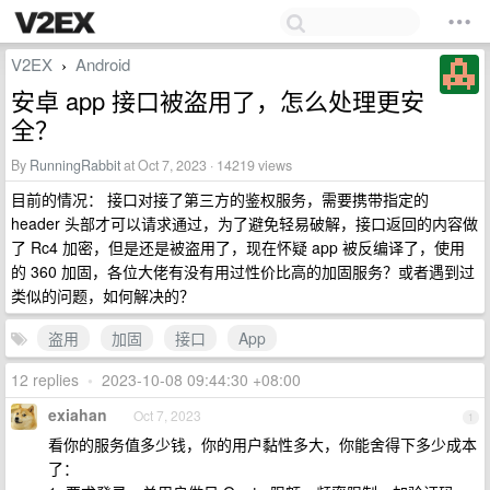
V2EX
Android
›
安卓 app 接口被盗用了，怎么处理更安
全？
By
RunningRabbit
at Oct 7, 2023 · 14219 views
目前的情况： 接口对接了第三方的鉴权服务，需要携带指定的
header 头部才可以请求通过，为了避免轻易破解，接口返回的内容做
了 Rc4 加密，但是还是被盗用了，现在怀疑 app 被反编译了，使用
的 360 加固，各位大佬有没有用过性价比高的加固服务？或者遇到过
类似的问题，如何解决的？
盗用
加固
接口
App
12 replies
•
2023-10-08 09:44:30 +08:00
exiahan
Oct 7, 2023
1
看你的服务值多少钱，你的用户黏性多大，你能舍得下多少成本
了：