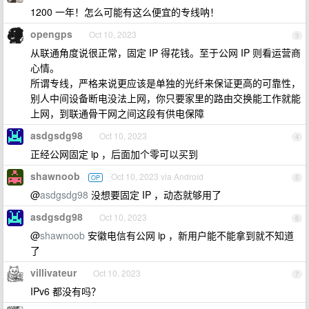
1200 一年！怎么可能有这么便宜的专线呐！
opengps
Oct 10, 2023
3
从联通角度说很正常，固定 IP 得花钱。至于公网 IP 则看运营商
心情。
所谓专线，严格来说更应该是单独的光纤来保证更高的可靠性，
别人中间设备断电没法上网，你只要家里的路由交换能工作就能
上网，到联通骨干网之间这段有供电保障
asdgsdg98
Oct 10, 2023
4
正经公网固定 ip ，后面加个零可以买到
shawnoob
Oct 10, 2023 via Android
OP
5
@
asdgsdg98
没想要固定 IP ，动态就够用了
asdgsdg98
Oct 10, 2023
6
@
shawnoob
安徽电信有公网 ip ，新用户能不能拿到就不知道
了
villivateur
Oct 10, 2023
7
IPv6 都没有吗？