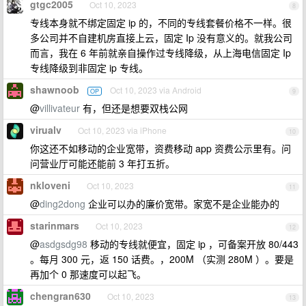
gtgc2005
Oct 10, 2023
8
专线本身就不绑定固定 ip 的，不同的专线套餐价格不一样。很
多公司并不自建机房直接上云，固定 Ip 没有意义的。就我公司
而言，我在 6 年前就亲自操作过专线降级，从上海电信固定 Ip
专线降级到非固定 ip 专线。
shawnoob
Oct 10, 2023 via Android
OP
9
@
villivateur
有，但还是想要双栈公网
virualv
Oct 10, 2023 via iPhone
10
你这还不如移动的企业宽带，资费移动 app 资费公示里有。问
问营业厅可能还能前 3 年打五折。
nkloveni
Oct 10, 2023
11
@
ding2dong
企业可以办的廉价宽带。家宽不是企业能办的
starinmars
Oct 10, 2023
12
@
asdgsdg98
移动的专线就便宜，固定 ip ，可备案开放 80/443
。每月 300 元，返 150 话费。，200M （实测 280M ）。要是
再加个 0 那速度可以起飞。
chengran630
Oct 10, 2023
13