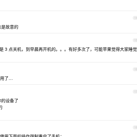
1
准是故意的
1
是 3 点关机，到早晨再开机的。。。有好多次了，可能苹果觉得大家睡觉
1
用了…
1
你的设备了
的
1
使用下面的操作强制重启了手机：