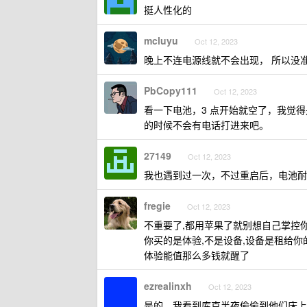
挺人性化的
mcluyu
Oct 12, 2023
晚上不连电源线就不会出现， 所以没
PbCopy111
Oct 12, 2023
看一下电池，3 点开始就空了，我觉得
的时候不会有电话打进来吧。
27149
Oct 12, 2023
我也遇到过一次，不过重启后，电池耐
fregie
Oct 12, 2023
不重要了,都用苹果了就别想自己掌控
你买的是体验,不是设备,设备是租给你
体验能值那么多钱就醒了
ezrealinxh
Oct 12, 2023
是的，我看到库克半夜偷偷到他们床上