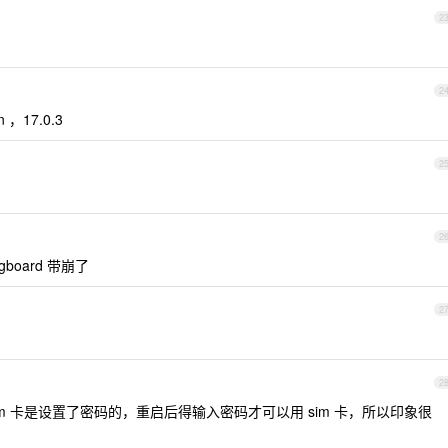
2
2
，17.0.3
2
2
ngboard 带崩了
2
2
 sim 卡是设置了密码的，重启后得输入密码才可以用 sim 卡，所以印象很