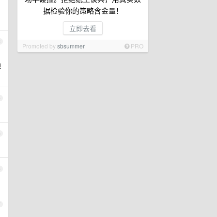
据检验你的策略含金量！
立即去看
3
Promoted by
sbsummer
PRO
把
4
5
6
7