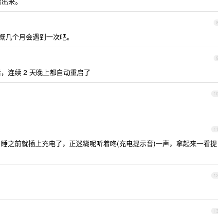
看出来。
大概几个月会遇到一次吧。
后，连续 2 天晚上都自动重启了
1
1
了，睡之前就插上充电了，正迷糊呢听着咚(充电提示音)一声，拿起来一看提
1
1