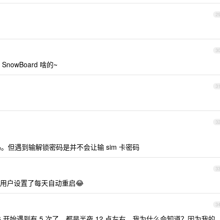
2
3
，SnowBoard 啥的~
3
3
码。但遇到输解锁密码是并不会让输 sim 卡密码
3
用户设置了每天自动重启😂
3
16 开始遇到有 5 次了，都是半夜 12 点左右，我为什么会知道？因为我的