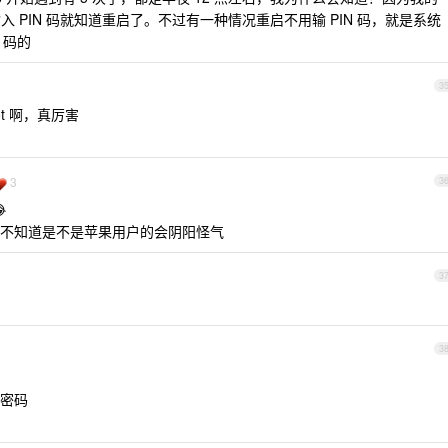
我输入 PIN 码就知道重启了。不过有一种情况重启不用输 PIN 码，就是系统
 码的
3
ot 啊，真厉害
3
3

不知道是不是苹果用户的会阴阳怪气
3
3
密码