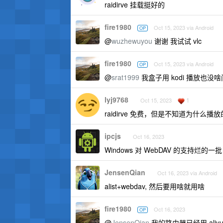
raidirve 挂载挺好的
fire1980
Oct 15, 2023 via Android
OP
@
wuzhewuyou
谢谢 我试试 vlc
fire1980
Oct 15, 2023 via Android
OP
@
srat1999
我盒子用 kodi 播放也没
lyj9768
1
Oct 15, 2023
raidirve 免费，但是不知道为什
ipcjs
Oct 16, 2023
Windows 对 WebDAV 的支持烂的一批
JensenQian
Oct 16, 2023 via Android
alist+webdav, 然后要用啥就用啥
fire1980
Oct 16, 2023
OP
@
JensenQian
我的路由器已经用 aliyu