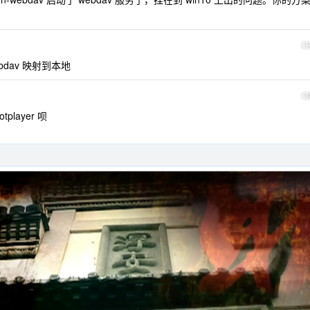
1
ebdav 映射到本地
1
tplayer 呗