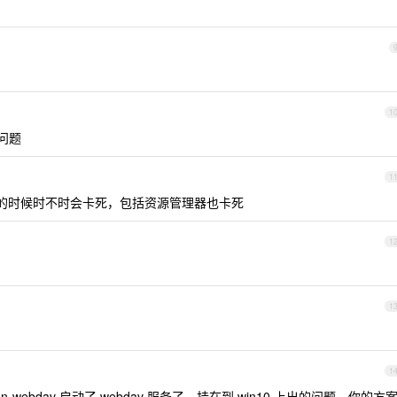
1
啥问题
1
么播放的时候时不时会卡死，包括资源管理器也卡死
1
1
1
n-webdav 启动了 webdav 服务了，挂在到 win10 上出的问题。你的方