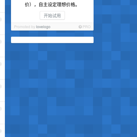
价），自主设定理想价格。
开始试用
3
Promoted by
lovelogo
PRO
4
5
6
7
8