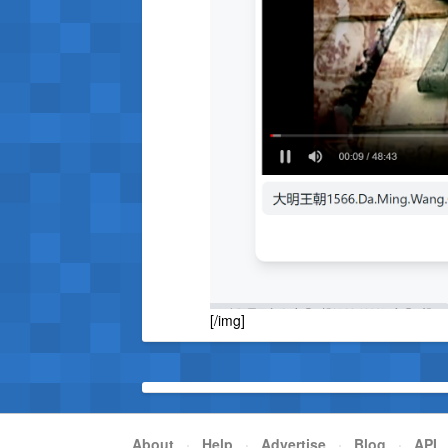
[/img]
About
·
Help
·
Advertise
·
Blog
·
API