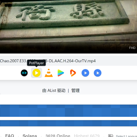
·
FAQ
·
Solana
·
3628 Online
Highest 6679
·
Select Langua