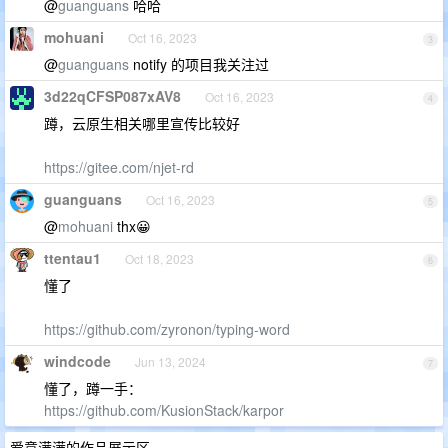
@
guanguans
哈哈
mohuani
Oct 16, 2023
3
@
guanguans
notify 的项目我关注过
3d22qCFSP087xAV8
Oct 16, 2023
4
蹲，云原生相关哪里宣传比较好
https://gitee.com/njet-rd
guanguans
Oct 16, 2023
5
@
mohuani
thx😀
ttentau1
Oct 18, 2023
6
懂了
https://github.com/zyronon/typing-word
windcode
Jun 13, 2024
7
懂了，蹲一手：
https://github.com/KusionStack/karpor
爱意满满的作品展示区。