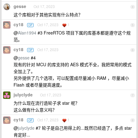
gesse
Oct 17, 2023
4
这个库相对于其他实现有什么特点？
cy18
Oct 17, 2023
1
OP
5
@
Alan1994
#3 FreeRTOS 项目下属的库基本都是遵守这个规
范。
cy18
Oct 17, 2023
OP
6
@
gesse
#4
现有的针对 MCU 的库支持的 AES 模式不全，我把常用的模式
全加上了。
另外提供了几个选项，可以配置成尽量减小 RAM ，尽量减小
Flash 或者尽量提高速度。
julyclyde
Oct 17, 2023
7
为什么现在流行造轮子求 star 呢？
这么做有什么意义吗？
cy18
Oct 17, 2023
1
OP
8
@
julyclyde
#7 轮子是自己用得上的...既然已经造了，多点 star
肯定好...