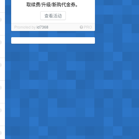
取续费/升级/新购代金券。
查看活动
3
Promoted by
id7368
PRO
4
5
6
7
8