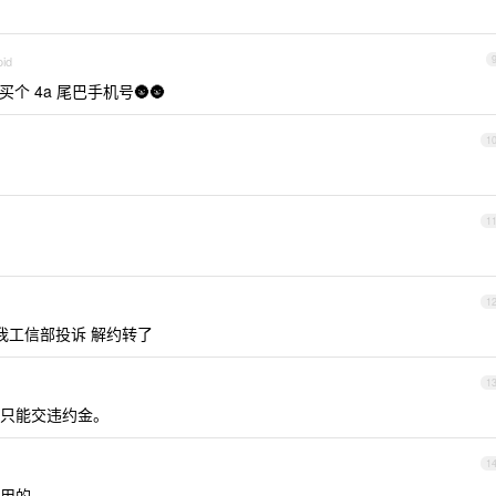
oid
 4a 尾巴手机号🌚🌚
1
1
1
我工信部投诉 解约转了
1
只能交违约金。
1
用的