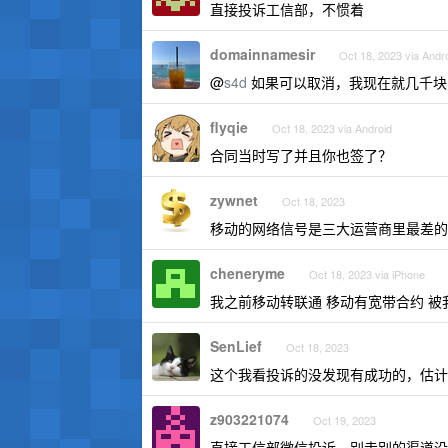
直接投诉工信部，不惯着
domainnamesir
Oct 18, 2023 via Andr
@
s4d
如果可以取消，我现在就几千块买个
flyqie
Oct 18, 2023 via Android
合同当时写了并且你也签了？
zywnet
Oct 18, 2023
移动的网络信号是三大运营商里最差的
cheneryme
Oct 18, 2023 via iPhone
我之前移动转联通 移动有宽带合约 被
SenLief
Oct 18, 2023
这个我看投诉的没发现有成功的，估计
z903221074
Oct 19, 2023
直接工信部微信投诉，别走别的渠道没