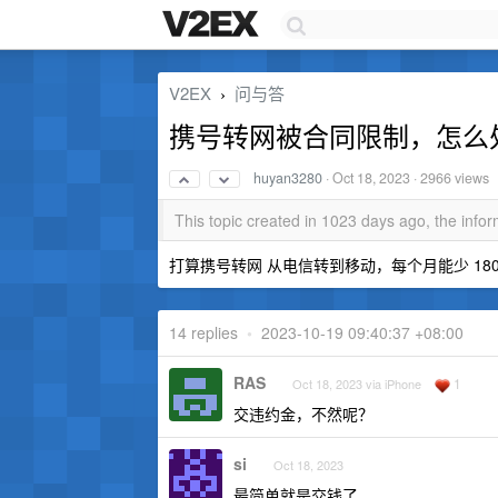
V2EX
问与答
›
携号转网被合同限制，怎么
huyan3280
·
Oct 18, 2023
· 2966 views
This topic created in 1023 days ago, the inf
打算携号转网 从电信转到移动，每个月能少 1
14 replies
•
2023-10-19 09:40:37 +08:00
RAS
1
Oct 18, 2023 via iPhone
交违约金，不然呢？
si
Oct 18, 2023
最简单就是交钱了