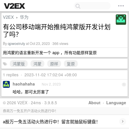
V2EX
华为
›
有公司移动端开始推纯鸿蒙版开发计划
了吗？
By
qpwoeiruty
at Oct 23, 2023 · 366 views
用鸿蒙的语言重新开发一个 app ，所有功能原样复原
鸿蒙版
鸿蒙
原样
复原
1 replies
•
2023-11-02 17:02:04 +08:00
haohahaha
Nov 2, 2023
1
哈哈，那可太厉害了
© 2026 V2EX · 24ms · 3.9.8.5
About
·
Language
券商万一免五开户活动火热进行中！
›
a股万一免五活动火热进行中！留言就抽鼠标键盘！