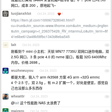
网口，成本 200 ，原地起飞~
luojianxhlxt
Oct 24, 2023
1
11
https://item.jd.com/100067328040.html?
cu=true&utm_source=www.ithome.com&utm_medium=jingfen
&utm_campaign=t_236375426_RV_mtanmuLo&utm_term=8f
41e6be612a48b58fbc1343d8eba545
lait
Oct 24, 2023
12
刚看到个 mini 小主机：天钡 MN77 7735U 双网口迷你电脑，双
2.5G 网口、3 条 pcie 4.0 的 nvme 接口，板载 32G 6400Mhz
内存。价格 2698 。
wuzhewuyou
Oct 24, 2023
13
都是大佬，我入个 arm rk3568 方案 4G arm +32G emmc
4 个 2.5 寸，双 2.5g ，有 m.2 扩展一个，好处是便宜，感觉自
己也没那么多东西存
wheat0r
Oct 24, 2023
14
@
lait
这个性能跑 NAS 太浪费了
maizero
Oct 24, 2023
15