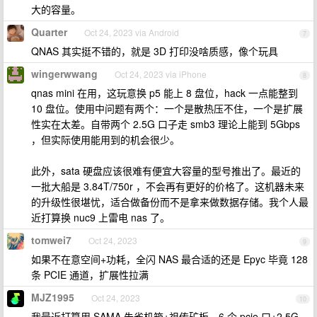
大的容量。
Quarter
Oct 24, 2023 via Android
7
QNAS 其实挺不错的，就是 3D 打印没啥质感，像个玩具
wingerwwang
Oct 24, 2023 via iPhone
8
qnas mini 在用，这玩意换 p5 能上 8 盘位，hack 一点能整到
10 盘位。使用中问题有两个：一个是散热压不住，一个是扩展
性实在太差。自带两个 2.5G 口子走 smb3 理论上能到 5Gbps
，但实际使用能用到的机会很少。
此外，sata 硬盘应该很难有便宜大容量的型号推出了。最近的
一批大船是 3.84T/750r ，不会再有更好的价格了。这机器未来
的升级性很堪忧，适合做备份而不是拿来做数据存储。我个人最
近打算换 nuc9 上雷电 nas 了。
tomwei7
Oct 24, 2023
9
如果不在意空间+功耗，全闪 NAS 最合适的还是 Epyc 毕竟 128
条 PCIE 通道，扩展性拉满
MJZ1995
Oct 24, 2023
10
我最近打算用 SAMA 朱雀机箱+祖传矿板，6 个 pcie 口+2.5G