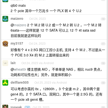
qtb0 matx
2 个 pcie 其中一个万兆卡 一个 PLX 转 4 个 U.2
maizero
Oct 24, 2023
16
@
maizero
2 个 M.2 转 U.2 或一个 M.2 转 U.2 ，一个 M.2 转
6sata——这样就是 12 个 SATA 可以上 12 个 4t sata ssd
目前我就是这样玩的
my3157
Oct 24, 2023
17
好像有个 4 x 2.5G 网口工控小主机, 支持 4 个 M.2 , 不过是从一
个 PCIE 3.0 X4 的 M.2 上面转接出来的
lait
Oct 24, 2023 via Android
18
@
wheat0r
楼主想搞 AIO ，不单单是 NAS ，相比 nuc9 贵点，
功耗和可玩性也大；另外，就是体积超小
delflare505
Oct 25, 2023 via Android
19
可以考虑尔英的 itx ，12800h ，3 个全速 m.2 ，其中两个是
gen4 的。2 个 SATA 口。双网口，其中一个是 2.5G 的。还有
一个 pcie x8 gen4 槽。
topeak
Oct 25, 2023
OP
20