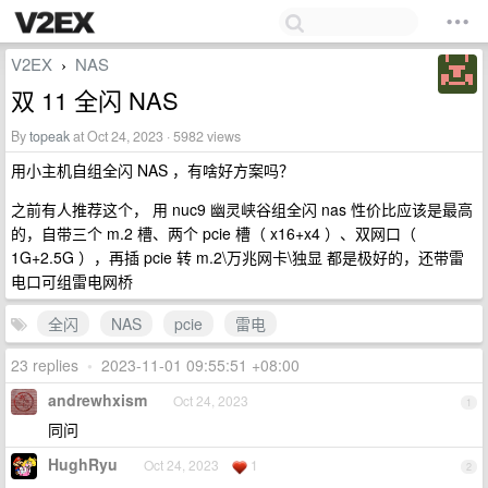
V2EX
NAS
›
双 11 全闪 NAS
By
topeak
at Oct 24, 2023 · 5982 views
用小主机自组全闪 NAS ，有啥好方案吗？
之前有人推荐这个， 用 nuc9 幽灵峡谷组全闪 nas 性价比应该是最高
的，自带三个 m.2 槽、两个 pcie 槽（ x16+x4 ）、双网口（
1G+2.5G ），再插 pcie 转 m.2\万兆网卡\独显 都是极好的，还带雷
电口可组雷电网桥
全闪
NAS
pcie
雷电
23 replies
•
2023-11-01 09:55:51 +08:00
andrewhxism
Oct 24, 2023
1
同问
HughRyu
Oct 24, 2023
1
2