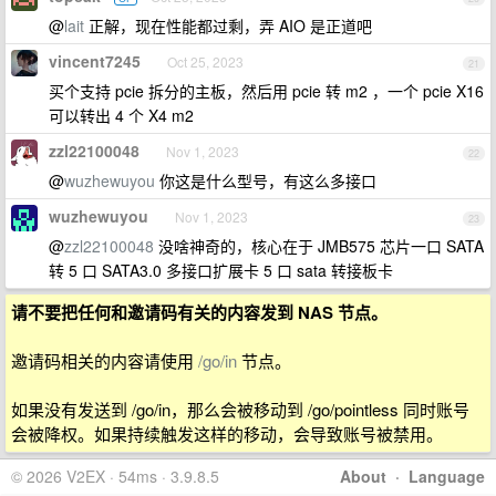
@
lait
正解，现在性能都过剩，弄 AIO 是正道吧
vincent7245
Oct 25, 2023
21
买个支持 pcie 拆分的主板，然后用 pcie 转 m2 ，一个 pcie X16
可以转出 4 个 X4 m2
zzl22100048
Nov 1, 2023
22
@
wuzhewuyou
你这是什么型号，有这么多接口
wuzhewuyou
Nov 1, 2023
23
@
zzl22100048
没啥神奇的，核心在于 JMB575 芯片一口 SATA
转 5 口 SATA3.0 多接口扩展卡 5 口 sata 转接板卡
请不要把任何和邀请码有关的内容发到 NAS 节点。
邀请码相关的内容请使用
/go/in
节点。
如果没有发送到 /go/in，那么会被移动到 /go/pointless 同时账号
会被降权。如果持续触发这样的移动，会导致账号被禁用。
© 2026 V2EX · 54ms · 3.9.8.5
About
·
Language