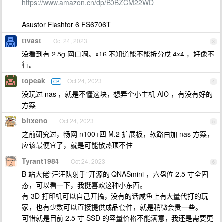
https://www.amazon.cn/dp/B0BZCM22WD
Asustor Flashtor 6 FS6706T
ttvast
Oct 24, 2023
3
没看到有 2.5g 网口啊。x16 不知道能不能拆分成 4x4 ，好像不
行。
topeak
Oct 24, 2023
OP
4
没玩过 nas ，就是不懂这块，想弄个小主机 AIO ，有没有好的
方案
bitxeno
Oct 24, 2023
5
之前研究过，畅网 n100+四 M.2 扩展板，软路由加 nas 方案，
应该最便宜了，就是可能散热顶不住
Tyrant1984
Oct 24, 2023
6
B 站大佬“汪汪队射手”开源的 QNASmini ，六盘位 2.5 寸全固
态，可以看一下，我挺喜欢这种小东西。
有 3D 打印机可以自己开搞，没有的话咸鱼上有大量代打的玩
家，也有少数可以直接提供成品套件，就是稍微会贵一些。
可惜就是目前 2.5 寸 SSD 的容量价格不能满意，我还是需要更