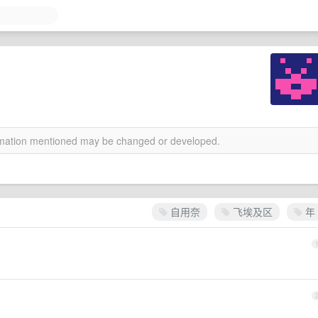
ormation mentioned may be changed or developed.
自用奈
飞埃及区
年