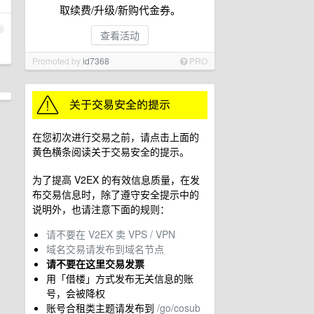
取续费/升级/新购代金券。
3
查看活动
Promoted by
id7368
PRO
在您初次进行交易之前，请点击上面的
黄色横条阅读关于交易安全的提示。
为了提高 V2EX 的有效信息质量，在发
布交易信息时，除了遵守安全提示中的
说明外，也请注意下面的规则：
请不要在 V2EX 卖 VPS / VPN
域名交易请发布到域名节点
请不要在这里交易发票
用「借楼」方式发布无关信息的账
号，会被降权
账号合租类主题请发布到
/go/cosub