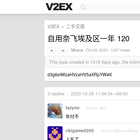
V2EX
二手交易
›
自用奈飞埃及区一年 120
Mirana
·
Oct 24, 2023
· 1357 views
This topic created in 1018 days ago, the inf
d3g6eWlzaHVzaHV5aXRpYW4K
3 replies
•
2023-10-26 11:36:54 +08:00
lazyrm
Oct 24, 2023
年付不
cbigame0205
Oct 24, 2023 via iPhone
上车了