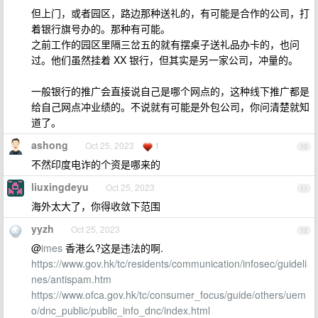
但上门，或者园区，路边那种送礼的，有可能是合作的公司，打
着银行旗号办的。那种有可能。
之前工作的园区里隔三岔五的就有摆桌子送礼品办卡的，也问
过。他们虽然挂着 XX 银行，但其实是另一家公司，冲量的。
一般银行的推广会直接说自己是哪个网点的，这种线下推广都是
给自己网点冲业绩的。不说就有可能是外包公司，你问清楚就知
道了。
ashong
Oct 25, 2023
1
10
不然印度电诈的个资是哪来的
liuxingdeyu
Oct 25, 2023
11
海外太大了，你得收敛下范围
yyzh
Oct 25, 2023
12
@
imes
香港么?这是违法的啊.
https://www.gov.hk/tc/residents/communication/infosec/guideli
nes/antispam.htm
https://www.ofca.gov.hk/tc/consumer_focus/guide/others/uem
o/dnc_public/public_info_dnc/index.html