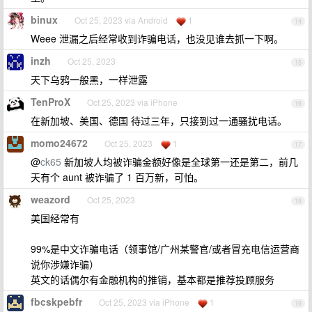
binux
Oct 25, 2023 via Android
1
14
Weee 泄漏之后经常收到诈骗电话，也没见谁去抓一下啊。
inzh
Oct 25, 2023
15
天下乌鸦一般黑，一样泄露
TenProX
Oct 25, 2023 via iPhone
16
在新加坡、美国、德国 待过三年，只接到过一通骚扰电话。
momo24672
Oct 25, 2023
1
17
@
ck65
新加坡人均被诈骗金额好像是全球第一还是第二，前几
天有个 aunt 被诈骗了 1 百万新，可怕。
weazord
Oct 25, 2023
18
美国经常有
99%是中文诈骗电话（领事馆/广州某警官/或者冒充电信运营商
说你涉嫌诈骗）
英文的话偶尔有金融机构的推销，基本都是推荐投顾服务
fbcskpebfr
Oct 25, 2023 via iPhone
1
19