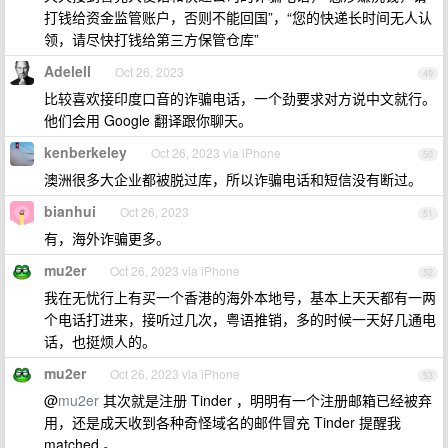
打钱给资金监管账户，否则不能回国”，“您的快递长时间无人认
领，请尽快打钱给第三方保管仓库”
Adelell
Oct 26, 2023
49
比较喜欢接印度口音的诈骗电话，一个劲要求对方说中文就行。
他们会用 Google 翻译跟你聊天。
kenberkeley
Oct 26, 2023 via iPhone
50
澳洲很多大企业都被脱过库，所以诈骗电话和短信没有断过。
bianhui
Oct 26, 2023
51
有，海外诈骗更多。
mu2er
Oct 26, 2023 via iPhone
52
我在无忧行上有买一个香港的海外本地号，基本上天天都有一两
个电话打进来，接听过几次，粤语推销，多的时候一天好几通电
话，也挺烦人的。
mu2er
Oct 26, 2023 via iPhone
53
@
mu2er
其次就是注册 Tinder ，明明有一个注册邮箱已经被弃
用，还是成天收到各种奇怪域名的邮件冒充 Tinder 提醒我
matched 。