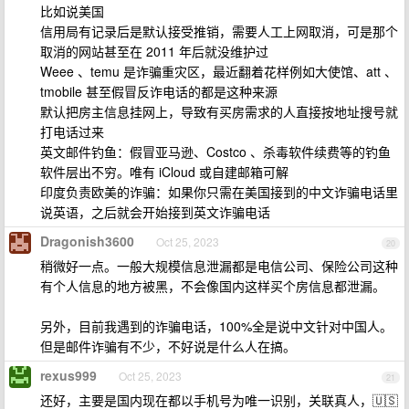
比如说美国
信用局有记录后是默认接受推销，需要人工上网取消，可是那个
取消的网站甚至在 2011 年后就没维护过
Weee 、temu 是诈骗重灾区，最近翻着花样例如大使馆、att 、
tmobile 甚至假冒反诈电话的都是这种来源
默认把房主信息挂网上，导致有买房需求的人直接按地址搜号就
打电话过来
英文邮件钓鱼：假冒亚马逊、Costco 、杀毒软件续费等的钓鱼
软件层出不穷。唯有 iCloud 或自建邮箱可解
印度负责欧美的诈骗：如果你只需在美国接到的中文诈骗电话里
说英语，之后就会开始接到英文诈骗电话
Dragonish3600
Oct 25, 2023
20
稍微好一点。一般大规模信息泄漏都是电信公司、保险公司这种
有个人信息的地方被黑，不会像国内这样买个房信息都泄漏。
另外，目前我遇到的诈骗电话，100%全是说中文针对中国人。
但是邮件诈骗有不少，不好说是什么人在搞。
rexus999
Oct 25, 2023
21
还好，主要是国内现在都以手机号为唯一识别，关联真人，🇺🇸