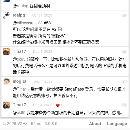
@
realpg
醍醐灌顶啊
realpg
Oct 31, 2023
59
@
billowssun123
#58
所以 这种问题不要在 V2 问
普遍都是愤青 所谓的“重隐私”
什么都得先喷小米再喷国家 根本得不到正确答案
Tina17
Dec 4, 2023
60
@
ck65
想请教一下，比如我在新加坡旅游，可以用护照办当地
的后付费电话卡么？是可以国外漫游和接打电话的正常的手机电
话卡那种
mogita
Dec 4, 2023
61
@
Tina17
后付费卡貌似都要 SingaPass 登录，需要长期准证才
能申请这玩意的账号，护照貌似不行
Tina17
Dec 4, 2023
1
62
@
ck65
我是准备办个新加坡的长期签证，回头试试把，感谢。
© 2026 V2EX · 95ms · 3.9.8.5
About
·
Language