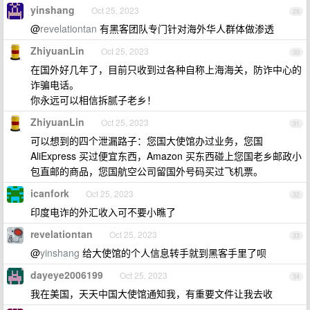
yinshang
Oct 25, 2023
29
@
revelationtan
有黑客团队专门针对海外华人群体做渗透
ZhiyuanLin
Oct 25, 2023
30
在国外好几年了，目前只收到过各种自称上海海关，防诈中心的
诈骗电话。
你永远可以相信拆腻子老乡！
ZhiyuanLin
Oct 25, 2023
31
可以想到的四个泄漏路子：您国大使馆办过业务，您国
AliExpress 买过便宜东西，Amazon 买东西碰上您国老乡邮政小
包直邮的商品，您国航空公司留国外号码买过飞机票。
icanfork
Oct 25, 2023
32
印度电诈的外汇收入可不要小瞧了
revelationtan
Oct 25, 2023
33
@
yinshang
给大使馆的个人信息转手就到黑客手里了呗
dayeye2006199
Oct 25, 2023
34
我在美国，天天中国大使馆通知我，有重要文件让我去收