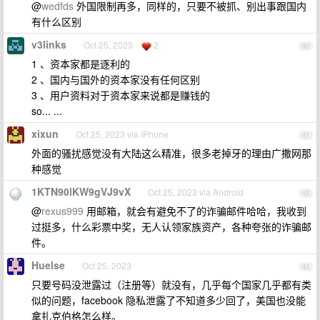
@
wedfds
外国限制再多，同样的，只要不被抓、别出事跟国内
有什么区别
v3links
Oct 25, 2023
2
40
1 、资本家都是逐利的
2 、国内与国外的资本家没有任何区别
3 、用户资料对于资本家来说都是赚钱的
so... ...
xixun
Oct 25, 2023 via iPhone
41
外面的骚扰感觉没有大陆这么精准，很多老掉牙的理由广撒网那
种感觉
1KTN90lKW9gVJ9vX
Oct 25, 2023 via Android
42
@
rexus999
用邮箱，就会有避免不了的诈骗邮件哈哈，我收到
过挺多，什么彩票中奖，无人认领家族资产，各种夸张的诈骗邮
件。
Huelse
Oct 25, 2023
43
只要号码没泄露过（注册等）就没有，几乎每个国家几乎都有类
似的问题，facebook 隐私泄露了不知道多少回了，美国也没能
拿扎克伯格怎么样。