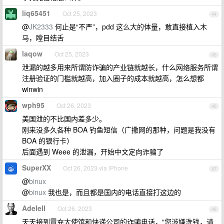
liq65451
Oct 25, 2023
44
@
JK2333
何止是“不严”，pdd 这么大的体量，敢直接植入木
马，瞠目结舌
laqow
Oct 25, 2023
45
泄漏的越多用来所谓防诈骗的产业链就越长，什么网络服务所谓
注册验证的门槛就越高，加入圈子的成本就越高，怎么想都
winwin
wph95
Oct 26, 2023
46
美国泄的不比国内差多少。
刚来没多久各种 BOA 钓鱼短信（广撒网的那种，问题是我没有
BOA 的银行卡）
后面遇到 Weee 的泄漏，开始中文定向诈骗了
SuperXX
Oct 26, 2023 via iPhone
47
@
binux
@
binux
我也是，而且都是国内的电话直接打这边的
Adelell
Oct 26, 2023
48
天天接到冒充大使馆和快递公司的诈骗电话，“您涉嫌洗钱，请