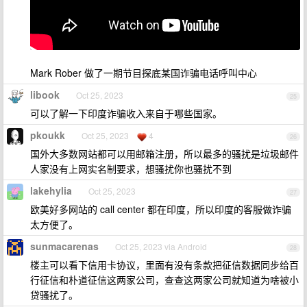
Mark Rober 做了一期节目探底某国诈骗电话呼叫中心
libook
Oct 25, 2023
25
可以了解一下印度诈骗收入来自于哪些国家。
pkoukk
Oct 25, 2023
4
26
国外大多数网站都可以用邮箱注册，所以最多的骚扰是垃圾邮件
人家没有上网实名制要求，想骚扰你也骚扰不到
lakehylia
Oct 25, 2023
27
欧美好多网站的 call center 都在印度，所以印度的客服做诈骗
太方便了。
sunmacarenas
Oct 25, 2023 via Android
28
楼主可以看下信用卡协议，里面有没有条款把征信数据同步给百
行征信和朴道征信这两家公司，查查这两家公司就知道为啥被小
贷骚扰了。