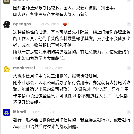
6
国外各种法规限制比较多，国内，只要别被抓，别出事。
国内各行各业黑灰产大都有内部人员勾结
opengps
Oct 25, 2023
1
7
这种普遍性的泄漏，基本可以首先排除最一线上门给你办理业务
的工作人员，他们手头的资料数量微乎其微，卖了也不会值多少
钱，成本与收益相比下冒险不值。
所以一定是较为末端的渠道泄漏的。有汇总能力，即使极低的单
价也能因为数量庞大而获益。
monkeyzsf
Oct 25, 2023
8
大概率信用卡中心员工泄露的，报警也没啥用。
刚毕业那会，入职公司后办了招行信用卡，办完就有人打电话诈
骗，能准确说出我的公司+职位，关键我才毕业入职，只在信用
卡申请中填过这些信息，可能连 zf 都不知道我入职了，社保都
还没开始交呢~
Mithril
Oct 25, 2023
9
银行一般不会泄露你信用卡信息的，我直接去银行办，或者银行
App 上申请然后寄过来的都没问题。