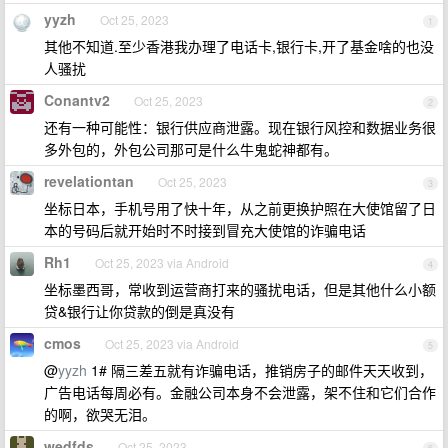
yyzh
Oct 25, 2023
1
其他不知道.至少香港我办理了电话卡,银行卡,开了基金啥的也没
人骚扰
Conantv2
Oct 25, 2023
2
还有一种可能性：银行供应商泄露。现在银行风控和数据业务很
多外包的，外包公司那可是什么牛鬼蛇神都有。
revelationtan
Oct 25, 2023
3
坐标日本，手机号用了快十年，从之前更换护照在大使馆留了日
本的号码后就开始时不时接到冒充大使馆的诈骗电话
Rh1
Oct 25, 2023 via Android
4
坐标墨西哥，常收到运营商打来的骚扰电话，但是其他什么小额
贷&银行让你贷款的倒是真没有
cmos
Oct 25, 2023 via Android
5
@
yyzh
1# 隔三差五就有诈骗电话，推销房子的邮件天天收到，
广告电话每周必有。金融公司本身不会泄露，架不住和它们合作
的啊，欲哭无泪。
wedfds
Oct 25, 2023