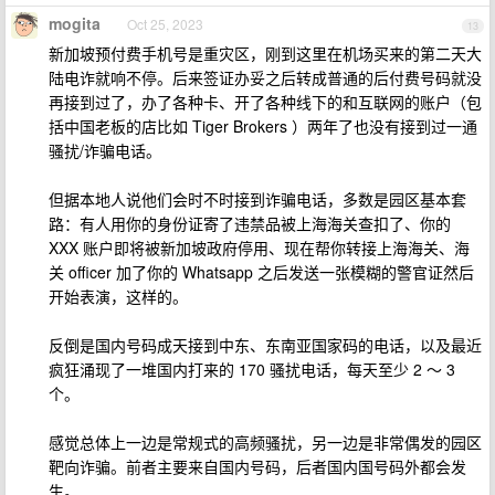
mogita
Oct 25, 2023
13
新加坡预付费手机号是重灾区，刚到这里在机场买来的第二天大
陆电诈就响不停。后来签证办妥之后转成普通的后付费号码就没
再接到过了，办了各种卡、开了各种线下的和互联网的账户（包
括中国老板的店比如 Tiger Brokers ）两年了也没有接到过一通
骚扰/诈骗电话。
但据本地人说他们会时不时接到诈骗电话，多数是园区基本套
路：有人用你的身份证寄了违禁品被上海海关查扣了、你的
XXX 账户即将被新加坡政府停用、现在帮你转接上海海关、海
关 officer 加了你的 Whatsapp 之后发送一张模糊的警官证然后
开始表演，这样的。
反倒是国内号码成天接到中东、东南亚国家码的电话，以及最近
疯狂涌现了一堆国内打来的 170 骚扰电话，每天至少 2 ～ 3
个。
感觉总体上一边是常规式的高频骚扰，另一边是非常偶发的园区
靶向诈骗。前者主要来自国内号码，后者国内国号码外都会发
生。