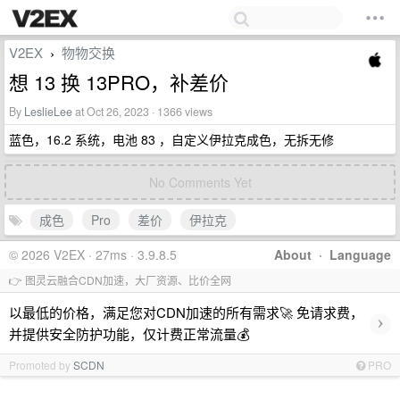
V2EX
物物交换
›
想 13 换 13PRO，补差价
By
LeslieLee
at Oct 26, 2023 · 1366 views
蓝色，16.2 系统，电池 83 ，自定义伊拉克成色，无拆无修
No Comments Yet
成色
Pro
差价
伊拉克
© 2026 V2EX · 27ms · 3.9.8.5
About
·
Language
👉 图灵云融合CDN加速，大厂资源、比价全网
以最低的价格，满足您对CDN加速的所有需求🚀 免请求费，
›
并提供安全防护功能，仅计费正常流量💰
Promoted by
SCDN
PRO