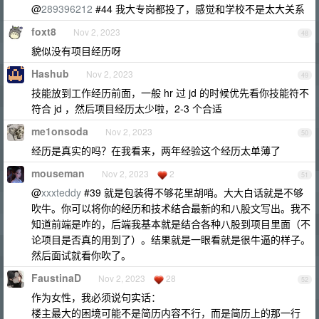
@
289396212
#44 我大专岗都投了，感觉和学校不是太大关系
foxt8
Nov 2, 2023
48
貌似没有项目经历呀
Hashub
Nov 2, 2023
49
技能放到工作经历前面，一般 hr 过 jd 的时候优先看你技能符不
符合 jd ，然后项目经历太少啦，2-3 个合适
me1onsoda
Nov 2, 2023
50
经历是真实的吗？在我看来，两年经验这个经历太单薄了
mouseman
Nov 2, 2023
2
51
@
xxxteddy
#39 就是包装得不够花里胡哨。大大白话就是不够
吹牛。你可以将你的经历和技术结合最新的和八股文写出。我不
知道前端是咋的，后端我基本就是结合各种八股到项目里面（不
论项目是否真的用到了）。结果就是一眼看就是很牛逼的样子。
然后面试就看你吹了。
FaustinaD
Nov 2, 2023
28
52
作为女性，我必须说句实话：
楼主最大的困境可能不是简历内容不行，而是简历上的那一行