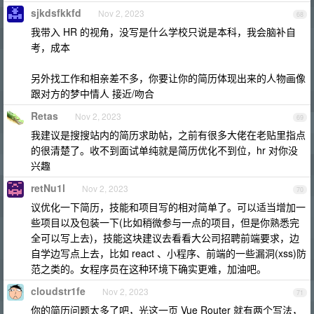
sjkdsfkkfd
Nov 2, 2023
68
我带入 HR 的视角，没写是什么学校只说是本科，我会脑补自
考，成本
另外找工作和相亲差不多，你要让你的简历体现出来的人物画像
跟对方的梦中情人 接近/吻合
Retas
Nov 2, 2023
69
我建议是搜搜站内的简历求助帖，之前有很多大佬在老贴里指点
的很清楚了。收不到面试单纯就是简历优化不到位，hr 对你没
兴趣
retNu1l
Nov 2, 2023
70
议优化一下简历，技能和项目写的相对简单了。可以适当增加一
些项目以及包装一下(比如稍微参与一点的项目，但是你熟悉完
全可以写上去)，技能这块建议去看看大公司招聘前端要求，边
自学边写点上去，比如 react 、小程序、前端的一些漏洞(xss)防
范之类的。女程序员在这种环境下确实更难，加油吧。
cloudstr1fe
Nov 2, 2023
71
你的简历问题太多了吧，光这一页 Vue Router 就有两个写法，