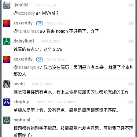
ljsh093
Nov 2, 2023
17
@
xxxteddy
#4 MVVM ？
xxxteddy
Nov 2, 2023
OP
18
@
rainfallmax
#6 看来 notion 不好用了，弃了
daisyliudi
Nov 2, 2023
19
钱真的有点少，这个 2.5w
xxxteddy
Nov 2, 2023
OP
20
@
msaionyc
#7 我也没在简历上表明是自考本😂，就写了个本科
都没人
sechi
Nov 2, 2023
21
感觉项目经历有点水，看上去像是应届实习生都能完成的工作
kinghly
Nov 2, 2023 via Android
22
单纯从简历上看，没有亮点。感觉是简历跟薪资不匹配。
mohulai
Nov 2, 2023
23
标题都有错别字不能忍。技能感觉也差点意思，可能我已经不理
解前端了。