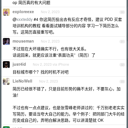
op 简历真的有大问题
exploreexe
Nov 2, 2023
30
@
xxxteddy
#4 你这简历投出去有反应才奇怪，建议 PDD 买套
培训机构的教程 看看面试辅导部分的内容 学习一下简历怎么
写。这简历直接重写吧。
mouseman
Nov 2, 2023
31
不过现在大坏境确实不行，也有很大关系。
话说回来，就更应该注重“表面功夫”（简历）了
just4id
Nov 2, 2023 via iPhone
32
目标城市哪个？找的时机不对吧
LieNoWell
Nov 2, 2023
33
简历已经很不错了，只是目前形势的确不太好，不要灰心，加
油！
不过也有一点点建议，也是张雪峰老师讲过的：千万别老老实实
写简历，要适当夸大自己的能力。举个例子：把同部门大牛的经
历变成自己的，弄明白解决思路，可以讲清楚就 OK