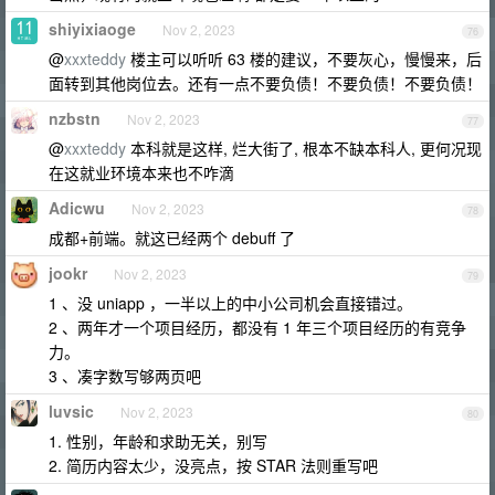
shiyixiaoge
Nov 2, 2023
76
@
xxxteddy
楼主可以听听 63 楼的建议，不要灰心，慢慢来，后
面转到其他岗位去。还有一点不要负债！不要负债！不要负债！
nzbstn
Nov 2, 2023
77
@
xxxteddy
本科就是这样, 烂大街了, 根本不缺本科人, 更何况现
在这就业环境本来也不咋滴
Adicwu
Nov 2, 2023
78
成都+前端。就这已经两个 debuff 了
jookr
Nov 2, 2023
79
1 、没 uniapp ，一半以上的中小公司机会直接错过。
2 、两年才一个项目经历，都没有 1 年三个项目经历的有竞争
力。
3 、凑字数写够两页吧
luvsic
Nov 2, 2023
80
1. 性别，年龄和求助无关，别写
2. 简历内容太少，没亮点，按 STAR 法则重写吧