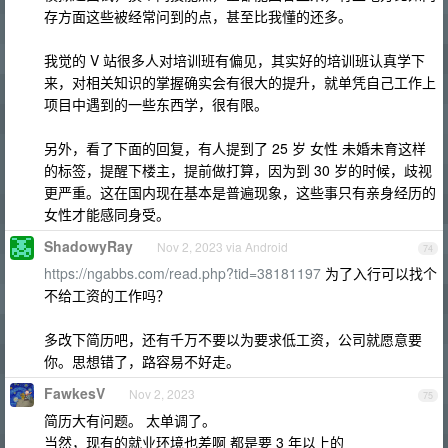
存方面这些被经常问到的点，甚至比我懂的还多。
我觉的 V 站很多人对培训班有偏见，其实好的培训班认真学下
来，对相关知识的掌握确实会有很大的提升，就单凭自己工作上
项目中遇到的一些东西学，很有限。
另外，看了下面的回复，有人提到了 25 岁 女性 未婚未育这样
的标签，提醒下楼主，提前做打算，因为到 30 岁的时候，歧视
更严重。这在国内现在基本是普遍现象，这些事只有亲身经历的
女性才能感同身受。
ShadowyRay
Nov 2, 2023 via Android
74
https://ngabbs.com/read.php?tid=38181197
为了入行可以找个
不给工资的工作吗？
多改下简历吧，还有千万不要以为要求低工资，公司就愿意要
你。思想错了，路容易不好走。
FawkesV
Nov 2, 2023
75
简历大有问题。 太单调了。
当然，现有的就业环境也差啊 都是要 3 年以上的