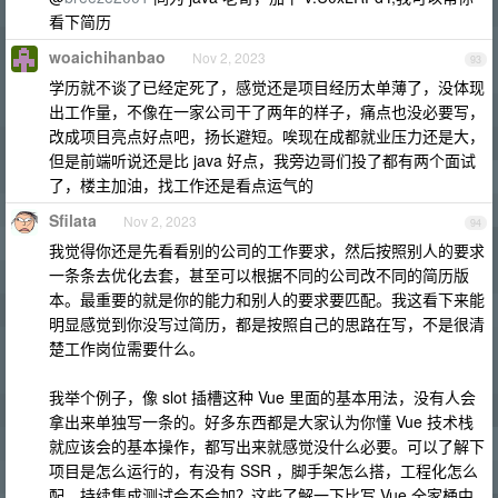
看下简历
woaichihanbao
Nov 2, 2023
93
学历就不谈了已经定死了，感觉还是项目经历太单薄了，没体现
出工作量，不像在一家公司干了两年的样子，痛点也没必要写，
改成项目亮点好点吧，扬长避短。唉现在成都就业压力还是大，
但是前端听说还是比 java 好点，我旁边哥们投了都有两个面试
了，楼主加油，找工作还是看点运气的
Sfilata
Nov 2, 2023
94
我觉得你还是先看看别的公司的工作要求，然后按照别人的要求
一条条去优化去套，甚至可以根据不同的公司改不同的简历版
本。最重要的就是你的能力和别人的要求要匹配。我这看下来能
明显感觉到你没写过简历，都是按照自己的思路在写，不是很清
楚工作岗位需要什么。
我举个例子，像 slot 插槽这种 Vue 里面的基本用法，没有人会
拿出来单独写一条的。好多东西都是大家认为你懂 Vue 技术栈
就应该会的基本操作，都写出来就感觉没什么必要。可以了解下
项目是怎么运行的，有没有 SSR ，脚手架怎么搭，工程化怎么
配，持续集成测试会不会加？这些了解一下比写 Vue 全家桶中