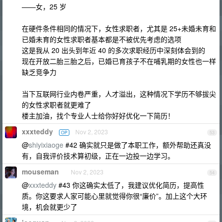
——女，25 岁
在硬件条件相同的情况下，女性求职者，尤其是 25+未婚未育和
已婚未育的女性求职者基本都是不被优先考虑的选项
这是我从 20 出头到年近 40 的多次求职经历中深刻体会到的
现在开放二胎三胎之后，已婚已育孩子不在哺乳期的女性也一样
缺乏竞争力
当下互联网行业内卷严重，人才溢出，这种情况下学历不够拔尖
的女性求职者就更难了
楼主加油，找个专业人士给你好好优化一下简历！
xxxteddy
Nov 2, 2023
OP
53
@
shiyixiaoge
#42 确实就只是做了本职工作，额外帮助还真没
有，自我评价技术算初级，正在一边投一边学习。
mouseman
Nov 2, 2023
54
@
xxxteddy
#43 你这确实太低了，我建议优化简历，提高性
质。你这要求人家可能心里就觉得你很“廉价”。加上这个大环
境，机会就更少了