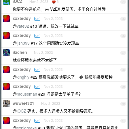
iOCZ
Nov 2, 2023
6
34
你要不会造航母，来 V2EX 发简历，多半会自讨其辱
xxxteddy
Nov 2, 2023
OP
35
@
vate32
#13 谢谢，我改一下试试🙏
xxxteddy
Nov 2, 2023
OP
36
@
ljsh093
#17 这个问题确实没发现🙏
ikichen
Nov 2, 2023
37
就业环境本来就不太好了
xxxteddy
Nov 2, 2023
OP
38
@
kinghly
#22 薪资我都没啥要求了，4k 我都能接受那种
xxxteddy
Nov 2, 2023
OP
39
@
mouseman
#29 问题是太简单了吗？
wuwei4321
Nov 2, 2023
40
@
iOCZ
确实，很多人还喷人又不给指导意见。
xxxteddy
Nov 2, 2023
OP
41
@
exploreexe
#30 我看过培训班的简历，感觉很容易被看出