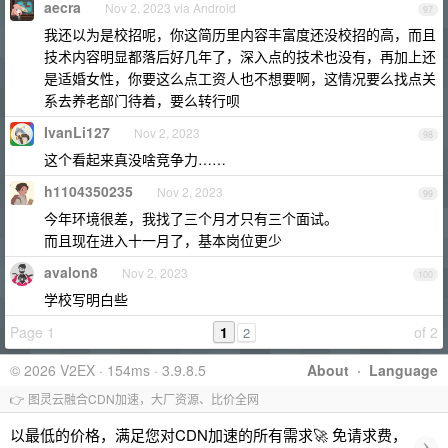
aecra
Nov 2, 2023 via Android
97
我还以为是校招呢，你这简历里内容丰富度还没校招的高，而且
技术内容明显都落后好几年了，深入点的技术也没有，再加上还
是适婚女性，你要这么点工资人也不想要啊，这情况要么找点关
系去养老部门待着，要么转行呗
IvanLi127
Nov 2, 2023
98
这个看起来真没啥竞争力……
h1104350235
Nov 2, 2023
99
今年环境很差，我找了三个月才只有三个面试。
而且现在进入十一月了，基本岗位更少
avalon8
Nov 2, 2023
100
学校写明白些
Page 1
1
of 2
2
© 2026 V2EX · 154ms · 3.9.8.5
About
·
Language
👉 图灵云融合CDN加速，大厂资源、比价全网
以最低的价格，满足您对CDN加速的所有需求🚀 免请求费，
›