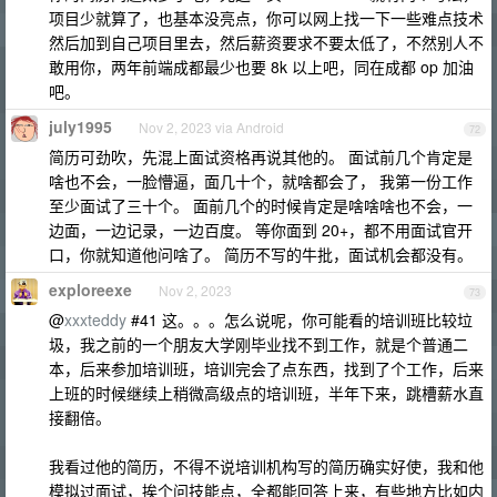
项目少就算了，也基本没亮点，你可以网上找一下一些难点技术
然后加到自己项目里去，然后薪资要求不要太低了，不然别人不
敢用你，两年前端成都最少也要 8k 以上吧，同在成都 op 加油
吧。
july1995
Nov 2, 2023 via Android
72
简历可劲吹，先混上面试资格再说其他的。 面试前几个肯定是
啥也不会，一脸懵逼，面几十个，就啥都会了， 我第一份工作
至少面试了三十个。 面前几个的时候肯定是啥啥啥也不会，一
边面，一边记录，一边百度。 等你面到 20+，都不用面试官开
口，你就知道他问啥了。 简历不写的牛批，面试机会都没有。
exploreexe
Nov 2, 2023
73
@
xxxteddy
#41 这。。。怎么说呢，你可能看的培训班比较垃
圾，我之前的一个朋友大学刚毕业找不到工作，就是个普通二
本，后来参加培训班，培训完会了点东西，找到了个工作，后来
上班的时候继续上稍微高级点的培训班，半年下来，跳槽薪水直
接翻倍。
我看过他的简历，不得不说培训机构写的简历确实好使，我和他
模拟过面试，挨个问技能点，全都能回答上来，有些地方比如内