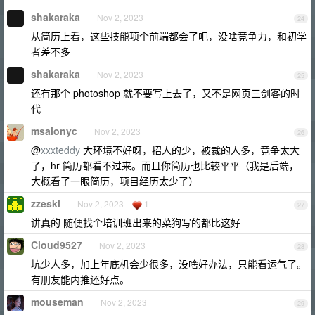
shakaraka
Nov 2, 2023
24
从简历上看，这些技能项个前端都会了吧，没啥竞争力，和初学
者差不多
shakaraka
Nov 2, 2023
25
还有那个 photoshop 就不要写上去了，又不是网页三剑客的时
代
msaionyc
Nov 2, 2023
26
@
xxxteddy
大环境不好呀，招人的少，被裁的人多，竞争太大
了，hr 简历都看不过来。而且你简历也比较平平（我是后端，
大概看了一眼简历，项目经历太少了）
zzeskl
Nov 2, 2023
1
27
讲真的 随便找个培训班出来的菜狗写的都比这好
Cloud9527
Nov 2, 2023
28
坑少人多，加上年底机会少很多，没啥好办法，只能看运气了。
有朋友能内推还好点。
mouseman
Nov 2, 2023
29