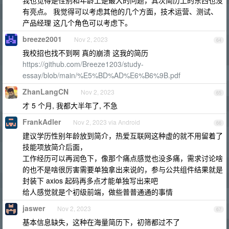
我也觉得是性别和年龄上是最大的问题，其次简历上的东西也没
有亮点。 我觉得可以考虑其他的几个方面，技术运营、测试、
产品经理 这几个角色可以考虑下。
breeze2001
Nov 2, 2023
64
我校招也找不到啊 真的崩溃 这我的简历
https://github.com/Breeze1203/study-
essay/blob/main/%E5%BD%AD%E6%B6%9B.pdf
ZhanLangCN
Nov 2, 2023
65
才 5 个月, 我都大半年了, 不急
FrankAdler
Nov 2, 2023 via Android
66
建议学历性别年龄放到简介，热爱互联网这种虚的就不用留着了
技能项放简介后面，
工作经历可以再润色下，像那个痛点感觉也没多痛，需求讨论啥
的也不是啥很厉害需要单独拿出来说的，参与公共组件结果就是
封装下 axios 起码再多点才能单独写出来吧
给人感觉就是个初级前端，做些普普通通的事情
jaswer
Nov 2, 2023
67
基本信息缺失，这种在海量简历下，初筛都过不了