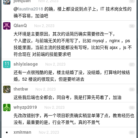
joequan
Nov 2, 2023
55
@
faustina2018
的确，楼上都没说到点子上，IT 技术岗女性的
确不容易，加油吧
QlanQ
Nov 2, 2023
56
大环境是主要原因，其次的话简历确实需要修改一下，
个人建议，与前端无关的不用写了，比如 mysql ，nginx ，ps
技能里面，当前主流的技能都没有写呀，比如只有 ajax ，js 不
符合现在 对前端的技能要求吧
shiyixiaoge
Nov 2, 2023
57
还有一点很残酷的是，楼主结婚了没，没结婚，打算啥时候结
婚，52 楼说的很现实，但是要听进去
thetbw
Nov 2, 2023
58
这些我后端也全都会，同自考，我是打算先苟着了，加油
whyzp2019
Nov 2, 2023
59
先改改错别字，再一个项目职责确实稍显单薄了点，教育经历也
没有，最重要的是，行业不景气，真的不景气
xmitman
Nov 2, 2023
60