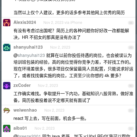
当然以上仅个人建议，更多的话多参考其他网上优秀的简历
Alexis3024
Nov 2, 2023 via iPhone
88
有没有考虑过出国呢？简历上的各种问题你好好改一改都能解
决，HR 不招女的那真是没有办法了
shanyuhai123
Nov 2, 2023
89
@
shanyuhai123
就算在以前你投低待遇的岗位，也会被误认为
培训班包装的经验，高的岗位觉得你竞争力差，不好找工作的。
现在环境差很多，很多项目仅保留最简人员配置，只能说求好运
了，或者找找偏实施的岗位，工资至少比你想的 4k 要多？
zxCoder
Nov 2, 2023
90
工作确实难找。争取提升一下内功，基础知识八股背熟，做好准
备，简历投着投着说不定哪天就有面试了
weiwenhao
Nov 2, 2023
91
react 写上去，写在前面，机会多一些。
aibx01
Nov 2, 2023
92
@
breeze2001
同为 java 老哥，加下 v:U0xLRFdY,我可以帮你