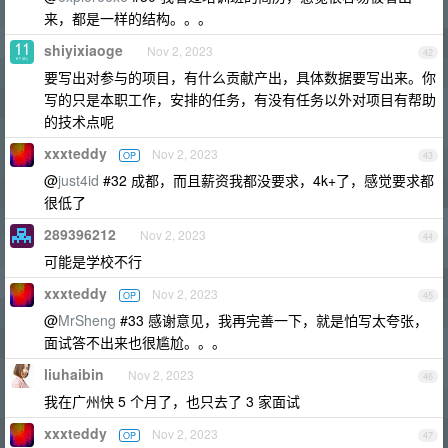
来，都是一样的结构。。。
shiyixiaoge
Nov 2, 2023
42
要写出对参与的项目，有什么贡献产出，具体数据要写出来。你
写的只是本职工作，安排的任务，有没有任务以外对项目有帮助
的技术点呢
xxxteddy
Nov 2, 2023
OP
43
@
just4id
#32 成都，而且薪资我都没要求，4k+了，感觉要求都
很低了
289396212
Nov 2, 2023
44
可能是学校不行
xxxteddy
Nov 2, 2023
OP
45
@
MrSheng
#33 感谢意见，我再完善一下，就是怕写太夸张，
面试答不出来也很尴尬。。。
liuhaibin
Nov 2, 2023
46
我在广州快 5 个月了，也只去了 3 家面试
xxxteddy
Nov 2, 2023
OP
47