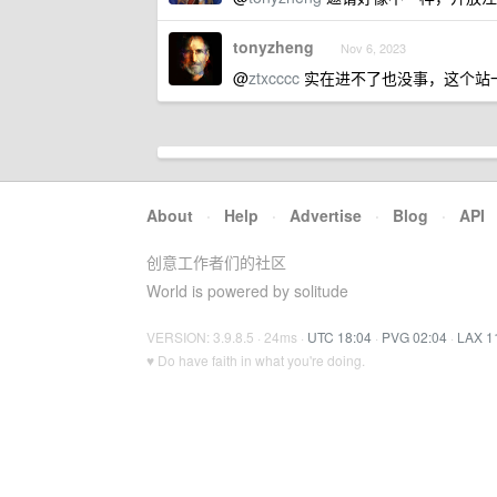
tonyzheng
Nov 6, 2023
@
ztxcccc
实在进不了也没事，这个站
About
·
Help
·
Advertise
·
Blog
·
API
创意工作者们的社区
World is powered by solitude
VERSION: 3.9.8.5 · 24ms ·
UTC 18:04
·
PVG 02:04
·
LAX 1
♥ Do have faith in what you're doing.