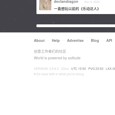
declandragon
Nov 8, 2023
一直想玩以前的《乐动达人》
About
·
Help
·
Advertise
·
Blog
·
API
创意工作者们的社区
World is powered by solitude
VERSION: 3.9.8.5 · 23ms ·
UTC 15:50
·
PVG 23:50
·
LAX 0
♥ Do have faith in what you're doing.