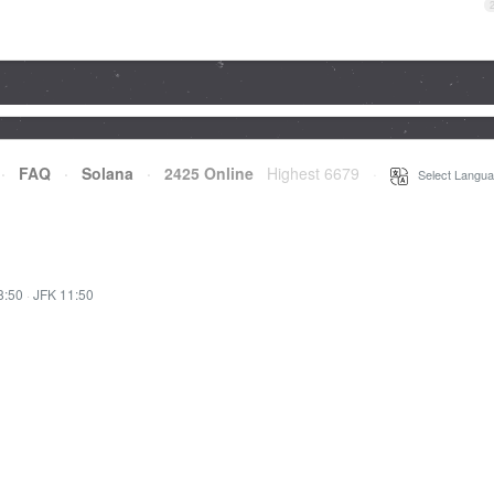
·
FAQ
·
Solana
·
2425 Online
Highest 6679
·
Select Langua
8:50
·
JFK 11:50