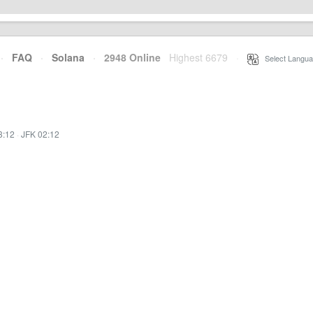
·
FAQ
·
Solana
·
2948 Online
Highest 6679
·
Select Langua
3:12
·
JFK 02:12