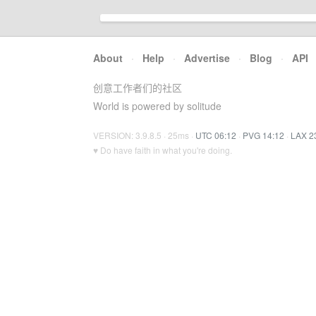
About
·
Help
·
Advertise
·
Blog
·
API
创意工作者们的社区
World is powered by solitude
VERSION: 3.9.8.5 · 25ms ·
UTC 06:12
·
PVG 14:12
·
LAX 2
♥ Do have faith in what you're doing.