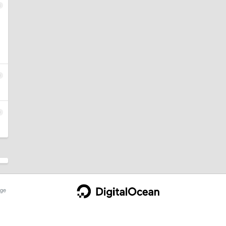
8
9
0
ge