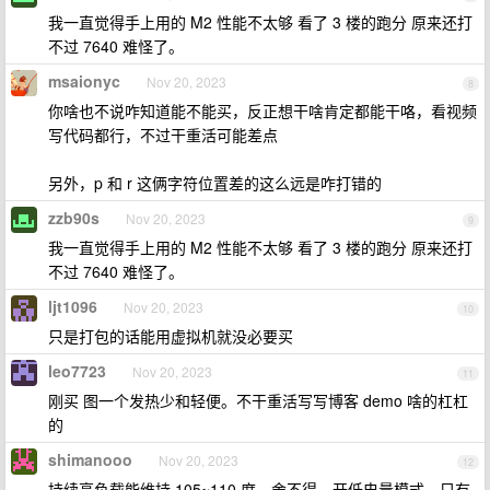
我一直觉得手上用的 M2 性能不太够 看了 3 楼的跑分 原来还打
不过 7640 难怪了。
msaionyc
Nov 20, 2023
8
你啥也不说咋知道能不能买，反正想干啥肯定都能干咯，看视频
写代码都行，不过干重活可能差点
另外，p 和 r 这俩字符位置差的这么远是咋打错的
zzb90s
Nov 20, 2023
9
我一直觉得手上用的 M2 性能不太够 看了 3 楼的跑分 原来还打
不过 7640 难怪了。
ljt1096
Nov 20, 2023
10
只是打包的话能用虚拟机就没必要买
leo7723
Nov 20, 2023
11
刚买 图一个发热少和轻便。不干重活写写博客 demo 啥的杠杠
的
shimanooo
Nov 20, 2023
12
持续高负载能维持 105~110 度，舍不得。开低电量模式，只有