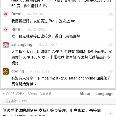
60 度，但性能打 5 折。
Rrrrrr
Nov 20, 2023
13
我感觉挺好，以前买过 Pro ，这次上 air
Rrrrrr
Nov 20, 2023
14
唯一缺点就是接口比较少，得自己买拓展坞
azhangbing
Nov 20, 2023
15
大工程不太行，比如你们 APK 打个包有 200M 那种小而美。 如
果你们 APK 100M 以下 非常推荐 编写轻巧 发热低续航高的小
钢炮
goding
Nov 23, 2023
16
有沒有人分享一下 mba m2 8 / 256 safari or chrome 開幾個分
頁會開始覺得卡
© 2026 V2EX · 69ms · 3.9.8.5
About
·
Language
浏览器插件 - Stay
侧边栏化你的浏览器 支持标签页管理，用户脚本，书签同
›