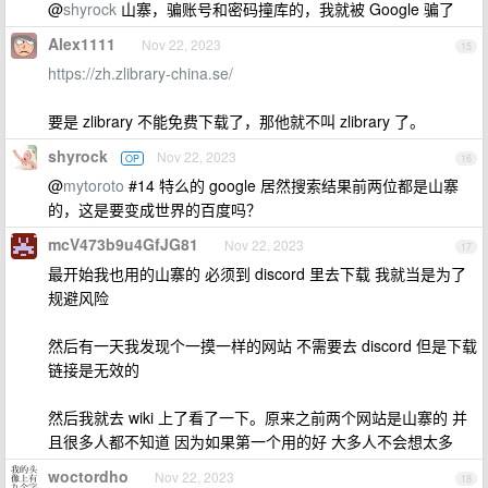
@
shyrock
山寨，骗账号和密码撞库的，我就被 Google 骗了
Alex1111
Nov 22, 2023
15
https://zh.zlibrary-china.se/
要是 zlibrary 不能免费下载了，那他就不叫 zlibrary 了。
shyrock
Nov 22, 2023
OP
16
@
mytoroto
#14 特么的 google 居然搜索结果前两位都是山寨
的，这是要变成世界的百度吗？
mcV473b9u4GfJG81
Nov 22, 2023
17
最开始我也用的山寨的 必须到 discord 里去下载 我就当是为了
规避风险
然后有一天我发现个一摸一样的网站 不需要去 discord 但是下载
链接是无效的
然后我就去 wiki 上了看了一下。原来之前两个网站是山寨的 并
且很多人都不知道 因为如果第一个用的好 大多人不会想太多
woctordho
Nov 22, 2023
18