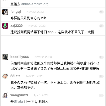
直接去
annas-archive.org
fengqi
Nov 22, 2023
19
咋样能关注到官方的 zlib
xxj2220
Nov 22, 2023
20
建议找到真网站再下他们 app ，这样就永不丢失了，大概
becolily666
Nov 22, 2023
21
前段时间我邮箱收到这个网站邮件让我捐钱不然以后下载不了
因为我有一次搞错了登录了假网站...后面域名是别的的都是假
Sfilata
Nov 23, 2023
22
我不久之前也被骗了一次，幸亏没上当。现在只用电报的机器
人，其他都不信。
wangyunzi
Apr 6, 2024
23
@
Sfilata
问一下 tg 机器人