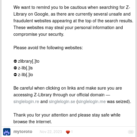
We want to remind you to be cautious when searching for Z-
Library on Google, as there are currently several unsafe and
fraudulent websites appearing at the top of the search results.
These websites may steal your personal information and
compromise your security.
Please avoid the following websites:
⛔️ zlibrary[.]to
⛔️ z-lib[.]is
⛔️ z-lib[.]io
Be careful when clicking on links and make sure you are
accessing Z-Library through our official domain —
singlelogin.re
and
singlelogin.se
(
singlelogin.me
was seized).
Thank you for your attention and please stay safe while
browse the internet.
mytoroto
Nov 22, 2023
1
14