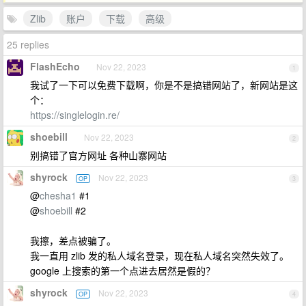
Zlib
账户
下载
高级
25 replies
FlashEcho
Nov 22, 2023
1
我试了一下可以免费下载啊，你是不是搞错网站了，新网站是这
个：
https://singlelogin.re/
shoebill
Nov 22, 2023
2
别搞错了官方网址 各种山寨网站
shyrock
Nov 22, 2023
OP
3
@
chesha1
#1
@
shoebill
#2
我擦，差点被骗了。
我一直用 zlib 发的私人域名登录，现在私人域名突然失效了。
google 上搜索的第一个点进去居然是假的？
shyrock
Nov 22, 2023
OP
4