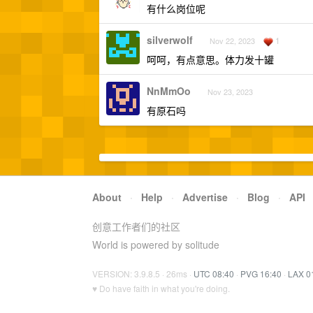
有什么岗位呢
silverwolf
1
Nov 22, 2023
呵呵，有点意思。体力发十罐
NnMmOo
Nov 23, 2023
有原石吗
About
·
Help
·
Advertise
·
Blog
·
API
创意工作者们的社区
World is powered by solitude
VERSION: 3.9.8.5 · 26ms ·
UTC 08:40
·
PVG 16:40
·
LAX 0
♥ Do have faith in what you're doing.