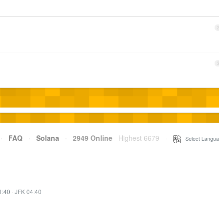
·
FAQ
·
Solana
·
2949 Online
Highest 6679
·
Select Langua
1:40
·
JFK 04:40