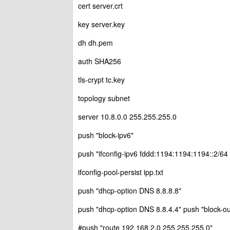
cert server.crt
key server.key
dh dh.pem
auth SHA256
tls-crypt tc.key
topology subnet
server 10.8.0.0 255.255.255.0
push "block-ipv6"
push "ifconfig-ipv6 fddd:1194:1194:1194::2/64
ifconfig-pool-persist ipp.txt
push "dhcp-option DNS 8.8.8.8"
push "dhcp-option DNS 8.8.4.4" push "block-ou
#push "route 192.168.2.0 255.255.255.0"