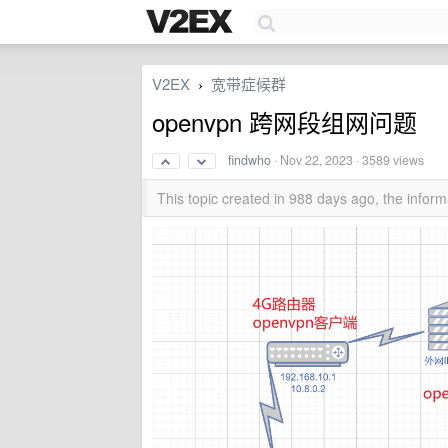
V2EX
宽带症候群
›
openvpn 跨网段组网问题
findwho
·
Nov 22, 2023
· 3589 views
This topic created in 988 days ago, the info