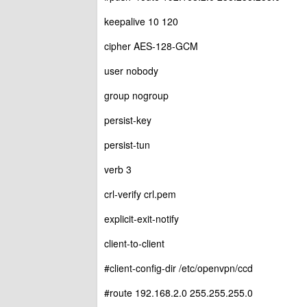
keepalive 10 120
cipher AES-128-GCM
user nobody
group nogroup
persist-key
persist-tun
verb 3
crl-verify crl.pem
explicit-exit-notify
client-to-client
#client-config-dir /etc/openvpn/ccd
#route 192.168.2.0 255.255.255.0