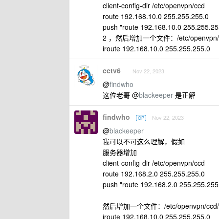
client-config-dir /etc/openvpn/ccd
route 192.168.10.0 255.255.255.0
push "route 192.168.10.0 255.255.25
2 ，然后增加一个文件：/etc/openvpn/
iroute 192.168.10.0 255.255.255.0
cctv6
Nov 22, 2023
@
findwho
这位老哥 @
blackeeper
是正解
findwho
Nov 22, 2023
OP
@
blackeeper
我可以不可这么理解，假如
服务器增加
client-config-dir /etc/openvpn/ccd
route 192.168.2.0 255.255.255.0
push "route 192.168.2.0 255.255.255
然后增加一个文件：/etc/openvpn/ccd/<c
iroute 192.168.10.0 255.255.255.0