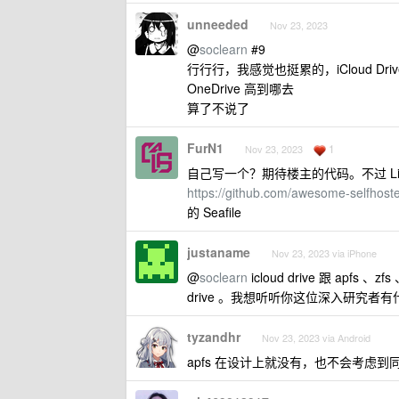
unneeded
Nov 23, 2023
@
soclearn
#9
行行行，我感觉也挺累的，iCloud D
OneDrive 高到哪去
算了不说了
FurN1
1
Nov 23, 2023
自己写一个？期待楼主的代码。不过 Li
https://github.com/awesome-selfhoste
的 Seafile
justaname
Nov 23, 2023 via iPhone
@
soclearn
icloud drive 跟 apfs
drive 。我想听听你这位深入研究者
tyzandhr
Nov 23, 2023 via Android
apfs 在设计上就没有，也不会考虑