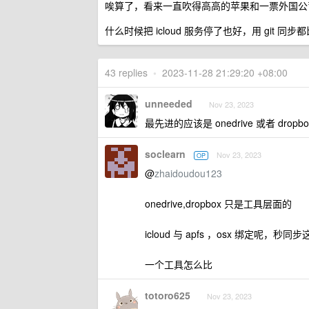
唉算了，看来一直吹得高高的苹果和一票外国公
什么时候把 icloud 服务停了也好，用 git 同步
43 replies
•
2023-11-28 21:29:20 +08:00
unneeded
Nov 23, 2023
最先进的应该是 onedrive 或者 dropb
soclearn
Nov 23, 2023
OP
@
zhaidoudou123
onedrive,dropbox 只是工具层面的
icloud 与 apfs ，osx 绑定呢，
一个工具怎么比
totoro625
Nov 23, 2023