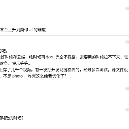
2
至上升到类似 ai 的难度
2
受的吧。
判断啥好时候存云端，啥时候再本地..完全不靠谱。需要用的时候拉不下来，需
度条、提示等等。
drive 上存了几千个视频。有一次打开发现挺模糊的，经过多次测试，源文件没
，不是 photo ，咋就这么给我优化了？
2
2
同时改的时候？