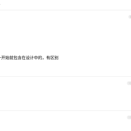

是外挂，是一开始就包含在设计中的，有区别
1
1