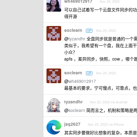
wh469012917
Nov 23, 2023
可以自己试着写一个云盘文件同步的功能
得开源
soclearn
Nov 23, 2023
OP
@
tyzandhr
全盘同步就是普通的一个
类似于，我希望有一个盘，我在上面干
小众？
apfs ，差异同步，快照，cow ，哪
soclearn
Nov 23, 2023
OP
@
wh469012917
最基本的要求，宁可慢点，可靠点，也
tyzandhr
Nov 23, 2023 via Android
@
soclearn
简而言之，机制和策略是
jsq2627
Nov 23, 2023 via iPhone
其实同步要做好比想象的复杂，本质是