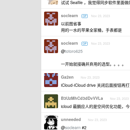
试试 Seafile ，我觉得同步软件里面做
soclearn
Nov 23, 2023
OP
以前图省事
用的一水的苹果全家桶，手表都是
soclearn
Nov 23, 2023
OP
@
totoro625
一开始就接确并弃用的选型。。。。
Ga2en
Nov 23, 2023
iCloud-iCloud drive 关闭后面按
B3UzMhCd3dDvVVLa
Nov 23, 2023
icloud 最膈应人的是空间优化功能
unneeded
Nov 23, 2023
@
soclearn
#2