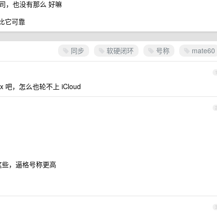
司，也没有那么 好嘛
都比它可靠
同步
软硬闭环
号称
mate60
ox 吧，怎么也轮不上 iCloud
秒同步这些，逼格号称更高