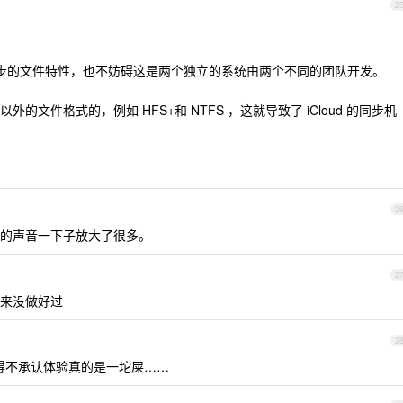
2
d 更好同步的文件特性，也不妨碍这是两个独立的系统由两个不同的团队开发。
PFS 以外的文件格式的，例如 HFS+和 NTFS ，这就导致了 iCloud 的同步机
2
声讨的声音一下子放大了很多。
2
来没做好过
2
 ，但不得不承认体验真的是一坨屎……