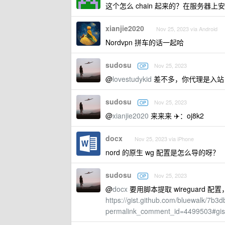
这个怎么 chain 起来的？在服务器上
xianjie2020
Nov 25, 2023 via Android
Nordvpn 拼车的话一起哈
sudosu
Nov 25, 2023
OP
@
lovestudykid
差不多，你代理是入站，
sudosu
Nov 25, 2023
OP
@
xianjie2020
来来来 ✈️：oj8k2
docx
Nov 25, 2023 via iPhone
nord 的原生 wg 配置是怎么导的呀？
sudosu
Nov 25, 2023
OP
@
docx
要用脚本提取 wireguard 配置
https://gist.github.com/bluewalk/7
permalink_comment_id=4499503#gi