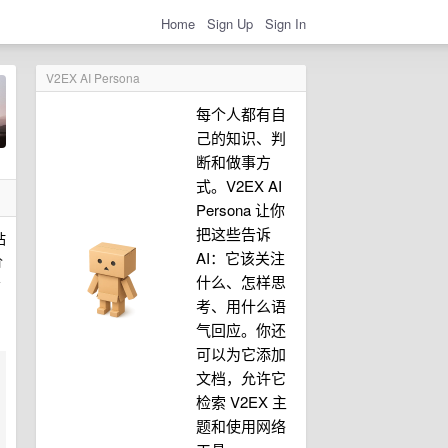
Home
Sign Up
Sign In
V2EX AI Persona
每个人都有自
己的知识、判
断和做事方
式。V2EX AI
Persona 让你
把这些告诉
站
AI：它该关注
价
什么、怎样思
务
考、用什么语
气回应。你还
可以为它添加
文档，允许它
检索 V2EX 主
题和使用网络