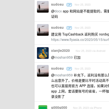
sudosu
Nov 25, 2023
OP
@
docx
app 和网站是不能提取的，需要
证码
sudosu
Nov 25, 2023
OP
建议用 TopCashback 返利购买 no
https://www.flyasia.co/2023/05/15/sur
xianjie2020
Nov 25, 2023 via Android
@
moshan959
已加
sudosu
Nov 25, 2023
OP
@
moshan959
补充下，返利没有那么简
么出意外了，价格是要比平时活动高不少
也可以直接用官方 APP 连接，如果
app 上网，套话要账号的省省，一杯
录没影了
q000q000
Nov 25, 2023 via iPhone