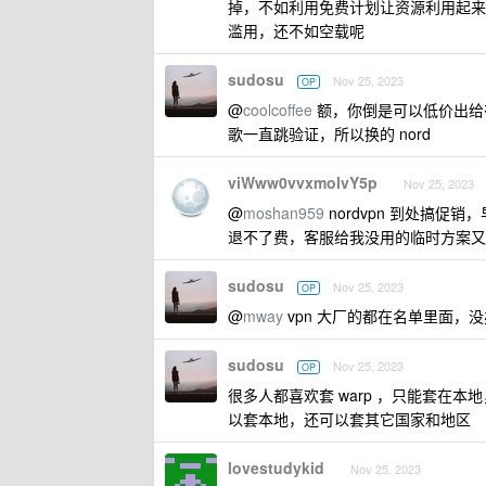
掉，不如利用免费计划让资源利用起来
滥用，还不如空载呢
sudosu
Nov 25, 2023
OP
@
coolcoffee
额，你倒是可以低价出给有
歌一直跳验证，所以换的 nord
viWww0vvxmolvY5p
Nov 25, 2023
@
moshan959
nordvpn 到处搞
退不了费，客服给我没用的临时方案又
sudosu
Nov 25, 2023
OP
@
mway
vpn 大厂的都在名单里面，
sudosu
Nov 25, 2023
OP
很多人都喜欢套 warp ，只能套在本地
以套本地，还可以套其它国家和地区
lovestudykid
Nov 25, 2023