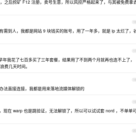
，之后挖矿 F12 注册，卖号生意，所以风控严格起来了，与其被免费拿
1
需到人，我都是网站 9 块钱买的账号，用了一年多，就是 ip 太烂了，
1
促销，早年我花了七百多买了三年套餐，结果用了不到两个月就再也连不上了，
浪费几天时间。
1
没办法直接连接，我都是用来落地流媒体解锁的
1
，现在 warp 也是跳验证，无法解锁了，所以可以试试套 nord ，不单单
2