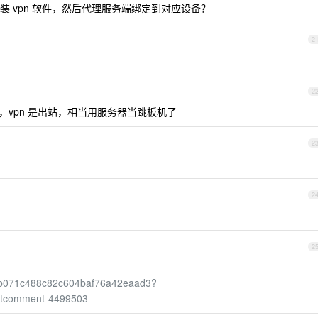
安装 vpn 软件，然后代理服务端绑定到对应设备？
2
2
vpn 是出站，相当用服务器当跳板机了
2
2
2
，
b3db071c488c82c604baf76a42eaad3?
stcomment-4499503