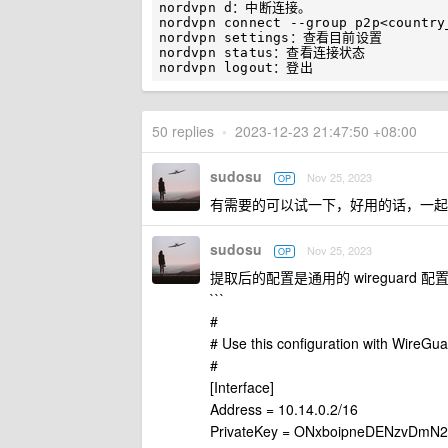
nordvpn d：中断连接。

nordvpn connect --group p2p<count
nordvpn settings：查看目前设置

nordvpn status：查看连接状态

50 replies
•
2023-12-23 21:47:50 +08:00
sudosu
Nov 25, 2023
OP
有需要的可以试一下，好用的话，一起
sudosu
Nov 25, 2023
OP
提取后的配置是通用的 wireguard 
```
#
# Use this configuration with WireGuar
#
[Interface]
Address = 10.14.0.2/16
PrivateKey = ONxboipneDENzvDmN