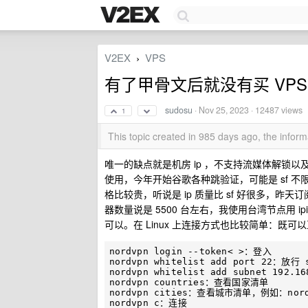
V2EX
VPS
›
有了甲骨文后就没有买 VP
sudosu
·
Nov 25, 2023
· 12487 views
1
This topic created in 985 days ago, the info
唯一的缺点就是机房 ip ，不支持流媒体解锁以及韩国 i
使用，今年开始谷歌各种跳验证，可能是 sf 不限
格比较贵，听说是 ip 质量比 sf 好很多，昨天订阅
器数量说是 5500 台左右，我使用台湾节点用 ipin
可以。在 Linux 上连接方式也比较简单：既可以
nordvpn login --token< >：登入

nordvpn whitelist add port 22：放行 
nordvpn whitelist add subnet 192.
nordvpn countries：查看国家清单

nordvpn cities：查看城市清单，例如：nordvp
nordvpn c：连接
