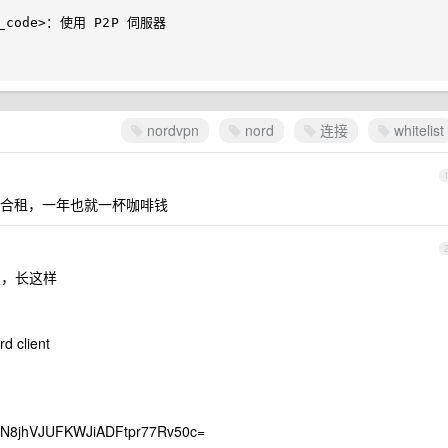
ry_code>：使用 P2P 伺服器

nordvpn
nord
连接
whitelist
合租，一年也就一杯咖啡钱
配置，长这样
d client
2N8jhVJUFKWJiADFtpr77Rv50c=